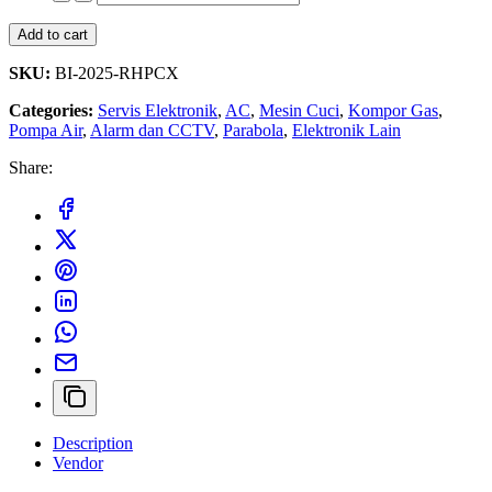
Add to cart
SKU:
BI-2025-RHPCX
Categories:
Servis Elektronik
,
AC
,
Mesin Cuci
,
Kompor Gas
,
Pompa Air
,
Alarm dan CCTV
,
Parabola
,
Elektronik Lain
Share:
Description
Vendor