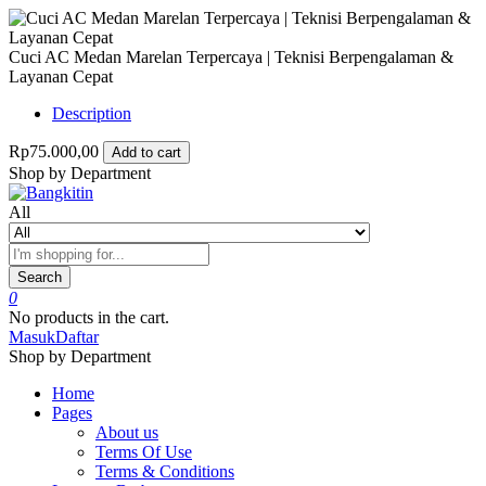
Cuci AC Medan Marelan Terpercaya | Teknisi Berpengalaman &
Layanan Cepat
Description
Rp75.000,00
Add to cart
Shop by Department
All
Search
0
No products in the cart.
Masuk
Daftar
Shop by Department
Home
Pages
About us
Terms Of Use
Terms & Conditions