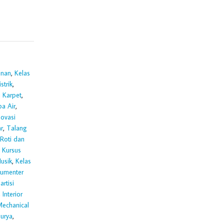
unan
,
Kelas
strik
,
i Karpet
,
a Air
,
ovasi
r
,
Talang
Roti dan
,
Kursus
usik
,
Kelas
umenter
artisi
,
Interior
echanical
urya
,