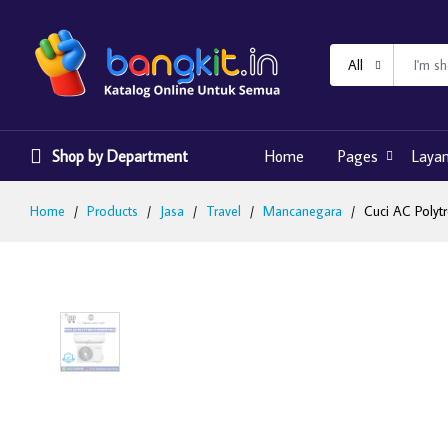
All
Shop by Department
Home
Pages
Laya
Home
Products
Jasa
Travel
Mancanegara
Cuci AC Polyt