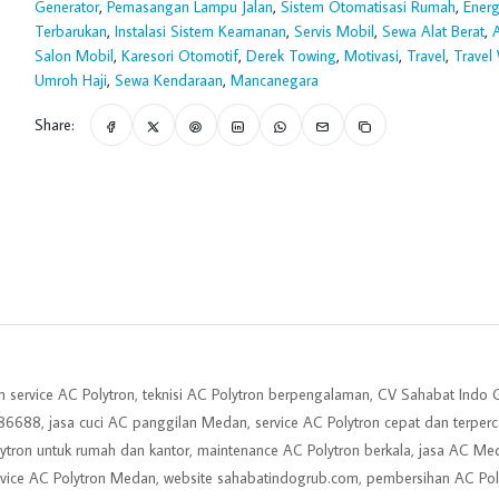
Generator
,
Pemasangan Lampu Jalan
,
Sistem Otomatisasi Rumah
,
Energ
Terbarukan
,
Instalasi Sistem Keamanan
,
Servis Mobil
,
Sewa Alat Berat
,
Salon Mobil
,
Karesori Otomotif
,
Derek Towing
,
Motivasi
,
Travel
,
Travel
Umroh Haji
,
Sewa Kendaraan
,
Mancanegara
Share:
n service AC Polytron, teknisi AC Polytron berpengalaman, CV Sahabat Indo G
6688, jasa cuci AC panggilan Medan, service AC Polytron cepat dan terperc
Polytron untuk rumah dan kantor, maintenance AC Polytron berkala, jasa AC M
 service AC Polytron Medan, website sahabatindogrub.com, pembersihan AC Pol