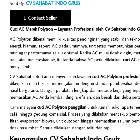
CV SAHABAT INDO GRUB
Sold By:
Contact Seller
Cuci AC Merek Polytron – Layanan Profesional oleh CV Sahabat Indo 
AC Polytron dikenal memiliki kualitas pendinginan yang stabil dan tekn
energi. Namun, seperti AC pada umumnya, unit tetap membutuhkan pe
rutin agar performanya selalu optimal. Ketika AC mulai tidak dingin, m
bau, atau meneteskan air, itu tanda bahwa AC perlu dilakukan
cuci AC
s
menyeluruh.
CV Sahabat Indo Grub menyediakan layanan
cuci AC Polytron profesion
dikerjakan oleh teknisi berpengalaman dengan standar pembersihan det
hasil bergaransi. Dengan peralatan lengkap dan metode kerja yang tepa
memastikan AC Anda kembali dingin, efisien, dan bersih dari debu serta
Kami melayani
cuci AC Polytron panggilan
untuk rumah, ruko, apartemen
café, hingga gedung komersial. Proses yang dilakukan mencakup pemb
filter, evaporator, blower, unit outdoor, hingga memastikan saluran p
tidak tersumbat. Semua dilakukan dengan teliti dan rapi.
Keunggulan CV Sahabat Indo Grub: