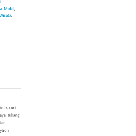
i
Ac Mobil
,
 Wisata
,
rub, cuci
aya, tukang
edan
ytron