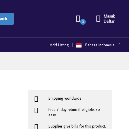
Masuk
arch
Daftar
0
Add Listing
Bahasa Indonesia
Shipping worldwide
Free 7-day return if eligible, so
easy
Supplier give bills for this product.