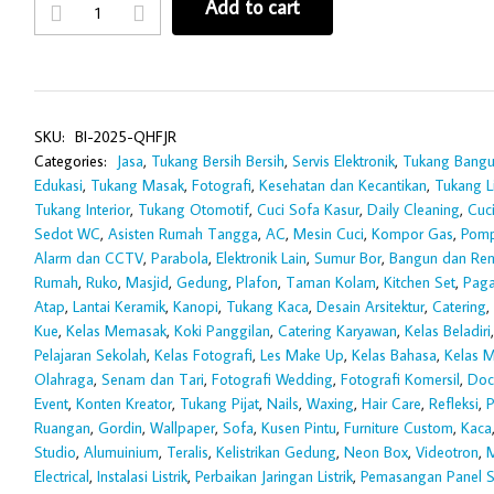
Add to cart
SKU:
BI-2025-QHFJR
Categories:
Jasa
,
Tukang Bersih Bersih
,
Servis Elektronik
,
Tukang Bang
Edukasi
,
Tukang Masak
,
Fotografi
,
Kesehatan dan Kecantikan
,
Tukang Li
Tukang Interior
,
Tukang Otomotif
,
Cuci Sofa Kasur
,
Daily Cleaning
,
Cuc
Sedot WC
,
Asisten Rumah Tangga
,
AC
,
Mesin Cuci
,
Kompor Gas
,
Pomp
Alarm dan CCTV
,
Parabola
,
Elektronik Lain
,
Sumur Bor
,
Bangun dan Ren
Rumah
,
Ruko
,
Masjid
,
Gedung
,
Plafon
,
Taman Kolam
,
Kitchen Set
,
Paga
Atap
,
Lantai Keramik
,
Kanopi
,
Tukang Kaca
,
Desain Arsitektur
,
Catering
,
Kue
,
Kelas Memasak
,
Koki Panggilan
,
Catering Karyawan
,
Kelas Beladiri
Pelajaran Sekolah
,
Kelas Fotografi
,
Les Make Up
,
Kelas Bahasa
,
Kelas M
Olahraga
,
Senam dan Tari
,
Fotografi Wedding
,
Fotografi Komersil
,
Doc
Event
,
Konten Kreator
,
Tukang Pijat
,
Nails
,
Waxing
,
Hair Care
,
Refleksi
,
P
Ruangan
,
Gordin
,
Wallpaper
,
Sofa
,
Kusen Pintu
,
Furniture Custom
,
Kaca
Studio
,
Alumuinium
,
Teralis
,
Kelistrikan Gedung
,
Neon Box
,
Videotron
,
M
Electrical
,
Instalasi Listrik
,
Perbaikan Jaringan Listrik
,
Pemasangan Panel S