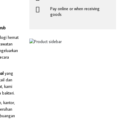
Pay online or when receiving
goods
Grub
ologi hemat
rawatan
engeluarkan
ecara
al
yang
ail dan
t, kami
 bakteri.
, kantor,
ersihan
embuangan