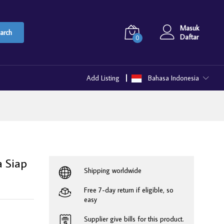
Masuk
arch
Daftar
0
Add Listing
Bahasa Indonesia
a Siap
Shipping worldwide
Free 7-day return if eligible, so
easy
Supplier give bills for this product.