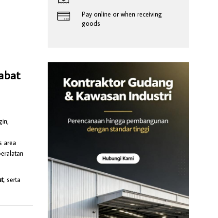
Pay online or when receiving
goods
abat
gin,
 area
eralatan
at
, serta