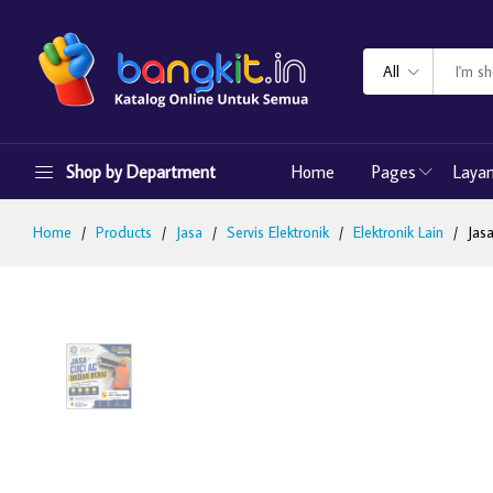
All
Shop by Department
Home
Pages
Laya
Home
Products
Jasa
Servis Elektronik
Elektronik Lain
Jas