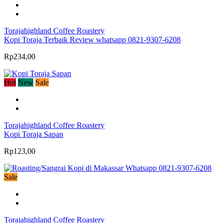
Torajahighland Coffee Roastery
Kopi Toraja Terbaik Review whatsapp 0821-9307-6208
Rp234,00
Hot
New
Sale
Torajahighland Coffee Roastery
Kopi Toraja Sapan
Rp123,00
Sale
Torajahighland Coffee Roastery