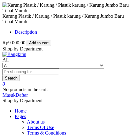
Karung Plastik / Karung / Plastik karung / Karung Jumbo Baru
Tebal Murah
Description
Rp9.000,00
Add to cart
Shop by Department
All
Search
0
No products in the cart.
Masuk
Daftar
Shop by Department
Home
Pages
About us
Terms Of Use
Terms & Conditions