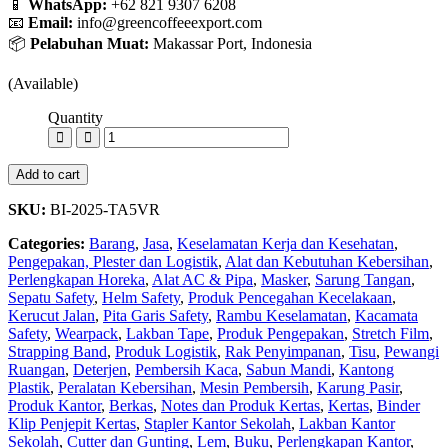
📱
WhatsApp:
+62 821 9307 6208
📧
Email:
info@greencoffeeexport.com
📦
Pelabuhan Muat:
Makassar Port, Indonesia
(Available)
Quantity
Add to cart
SKU:
BI-2025-TA5VR
Categories:
Barang
,
Jasa
,
Keselamatan Kerja dan Kesehatan
,
Pengepakan, Plester dan Logistik
,
Alat dan Kebutuhan Kebersihan
,
Perlengkapan Horeka
,
Alat AC & Pipa
,
Masker
,
Sarung Tangan
,
Sepatu Safety
,
Helm Safety
,
Produk Pencegahan Kecelakaan
,
Kerucut Jalan
,
Pita Garis Safety
,
Rambu Keselamatan
,
Kacamata
Safety
,
Wearpack
,
Lakban Tape
,
Produk Pengepakan
,
Stretch Film
,
Strapping Band
,
Produk Logistik
,
Rak Penyimpanan
,
Tisu
,
Pewangi
Ruangan
,
Deterjen
,
Pembersih Kaca
,
Sabun Mandi
,
Kantong
Plastik
,
Peralatan Kebersihan
,
Mesin Pembersih
,
Karung Pasir
,
Produk Kantor
,
Berkas
,
Notes dan Produk Kertas
,
Kertas
,
Binder
Klip Penjepit Kertas
,
Stapler Kantor Sekolah
,
Lakban Kantor
Sekolah
,
Cutter dan Gunting
,
Lem
,
Buku
,
Perlengkapan Kantor
,