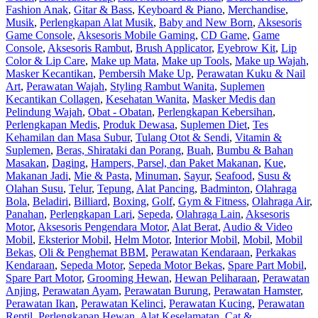
Fashion Anak
,
Gitar & Bass
,
Keyboard & Piano
,
Merchandise
,
Musik
,
Perlengkapan Alat Musik
,
Baby and New Born
,
Aksesoris
Game Console
,
Aksesoris Mobile Gaming
,
CD Game
,
Game
Console
,
Aksesoris Rambut
,
Brush Applicator
,
Eyebrow Kit
,
Lip
Color & Lip Care
,
Make up Mata
,
Make up Tools
,
Make up Wajah
,
Masker Kecantikan
,
Pembersih Make Up
,
Perawatan Kuku & Nail
Art
,
Perawatan Wajah
,
Styling Rambut Wanita
,
Suplemen
Kecantikan Collagen
,
Kesehatan Wanita
,
Masker Medis dan
Pelindung Wajah
,
Obat - Obatan
,
Perlengkapan Kebersihan
,
Perlengkapan Medis
,
Produk Dewasa
,
Suplemen Diet
,
Tes
Kehamilan dan Masa Subur
,
Tulang Otot & Sendi
,
Vitamin &
Suplemen
,
Beras, Shirataki dan Porang
,
Buah
,
Bumbu & Bahan
Masakan
,
Daging
,
Hampers, Parsel, dan Paket Makanan
,
Kue
,
Makanan Jadi
,
Mie & Pasta
,
Minuman
,
Sayur
,
Seafood
,
Susu &
Olahan Susu
,
Telur
,
Tepung
,
Alat Pancing
,
Badminton
,
Olahraga
Bola
,
Beladiri
,
Billiard
,
Boxing
,
Golf
,
Gym & Fitness
,
Olahraga Air
,
Panahan
,
Perlengkapan Lari
,
Sepeda
,
Olahraga Lain
,
Aksesoris
Motor
,
Aksesoris Pengendara Motor
,
Alat Berat
,
Audio & Video
Mobil
,
Eksterior Mobil
,
Helm Motor
,
Interior Mobil
,
Mobil
,
Mobil
Bekas
,
Oli & Penghemat BBM
,
Perawatan Kendaraan
,
Perkakas
Kendaraan
,
Sepeda Motor
,
Sepeda Motor Bekas
,
Spare Part Mobil
,
Spare Part Motor
,
Grooming Hewan
,
Hewan Peliharaan
,
Perawatan
Anjing
,
Perawatan Ayam
,
Perawatan Burung
,
Perawatan Hamster
,
Perawatan Ikan
,
Perawatan Kelinci
,
Perawatan Kucing
,
Perawatan
Reptil
,
Perlengkapan Hewan
,
Alat Keselamatan
,
Cat &