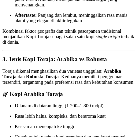
menyenangkan.
Aftertaste:
Panjang dan lembut, meninggalkan rasa manis
alami yang elegan di akhir tegukan.
Kombinasi faktor geografis dan teknik pascapanen tradisional
menjadikan Kopi Toraja sebagai salah satu kopi
single origin
terbaik
di dunia.
3. Jenis Kopi Toraja: Arabika vs Robusta
Toraja dikenal menghasilkan dua varietas unggulan:
Arabika
Toraja
dan
Robusta Toraja
. Keduanya memiliki penggemar
tersendiri, tergantung pada preferensi rasa dan kebutuhan konsumen.
🌿
Kopi Arabika Toraja
Ditanam di dataran tinggi (1.200–1.800 mdpl)
Rasa lebih halus, kompleks, dan beraroma kuat
Keasaman menengah ke tinggi
Cocok untuk pecinta kopi premium dan penikmat manual