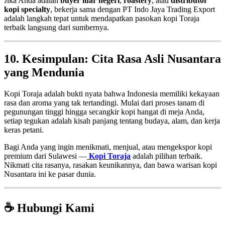
Jika Anda adalah
buyer luar negeri
,
roastery
, atau
distributor
kopi specialty
, bekerja sama dengan PT Indo Jaya Trading Export
adalah langkah tepat untuk mendapatkan pasokan kopi Toraja
terbaik langsung dari sumbernya.
10. Kesimpulan: Cita Rasa Asli Nusantara
yang Mendunia
Kopi Toraja adalah bukti nyata bahwa Indonesia memiliki kekayaan
rasa dan aroma yang tak tertandingi. Mulai dari proses tanam di
pegunungan tinggi hingga secangkir kopi hangat di meja Anda,
setiap tegukan adalah kisah panjang tentang budaya, alam, dan kerja
keras petani.
Bagi Anda yang ingin menikmati, menjual, atau mengekspor kopi
premium dari Sulawesi —
Kopi Toraja
adalah pilihan terbaik.
Nikmati cita rasanya, rasakan keunikannya, dan bawa warisan kopi
Nusantara ini ke pasar dunia.
☕ Hubungi Kami