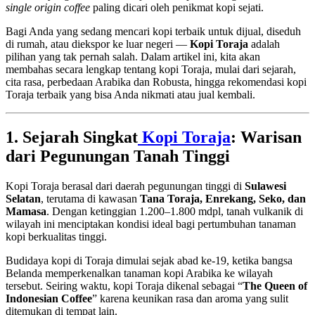
single origin coffee
paling dicari oleh penikmat kopi sejati.
Bagi Anda yang sedang mencari kopi terbaik untuk dijual, diseduh
di rumah, atau diekspor ke luar negeri —
Kopi Toraja
adalah
pilihan yang tak pernah salah. Dalam artikel ini, kita akan
membahas secara lengkap tentang kopi Toraja, mulai dari sejarah,
cita rasa, perbedaan Arabika dan Robusta, hingga rekomendasi kopi
Toraja terbaik yang bisa Anda nikmati atau jual kembali.
1. Sejarah Singkat
Kopi Toraja
: Warisan
dari Pegunungan Tanah Tinggi
Kopi Toraja berasal dari daerah pegunungan tinggi di
Sulawesi
Selatan
, terutama di kawasan
Tana Toraja, Enrekang, Seko, dan
Mamasa
. Dengan ketinggian 1.200–1.800 mdpl, tanah vulkanik di
wilayah ini menciptakan kondisi ideal bagi pertumbuhan tanaman
kopi berkualitas tinggi.
Budidaya kopi di Toraja dimulai sejak abad ke-19, ketika bangsa
Belanda memperkenalkan tanaman kopi Arabika ke wilayah
tersebut. Seiring waktu, kopi Toraja dikenal sebagai “
The Queen of
Indonesian Coffee
” karena keunikan rasa dan aroma yang sulit
ditemukan di tempat lain.