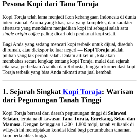
Pesona Kopi dari Tana Toraja
Kopi Toraja telah lama menjadi ikon kebanggaan Indonesia di dunia
internasional. Aroma yang khas, rasa yang kompleks, dan karakter
aftertaste yang mendalam menjadikan kopi ini sebagai salah satu
single origin coffee
paling dicari oleh penikmat kopi sejati.
Bagi Anda yang sedang mencari kopi terbaik untuk dijual, diseduh
di rumah, atau diekspor ke luar negeri —
Kopi Toraja
adalah
pilihan yang tak pernah salah. Dalam artikel ini, kita akan
membahas secara lengkap tentang kopi Toraja, mulai dari sejarah,
cita rasa, perbedaan Arabika dan Robusta, hingga rekomendasi kopi
Toraja terbaik yang bisa Anda nikmati atau jual kembali.
1. Sejarah Singkat
Kopi Toraja
: Warisan
dari Pegunungan Tanah Tinggi
Kopi Toraja berasal dari daerah pegunungan tinggi di
Sulawesi
Selatan
, terutama di kawasan
Tana Toraja, Enrekang, Seko, dan
Mamasa
. Dengan ketinggian 1.200–1.800 mdpl, tanah vulkanik di
wilayah ini menciptakan kondisi ideal bagi pertumbuhan tanaman
kopi berkualitas tinggi.