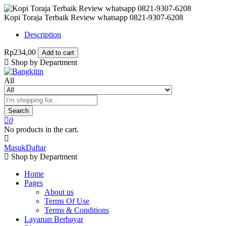
Kopi Toraja Terbaik Review whatsapp 0821-9307-6208
Description
Rp234,00
Add to cart
Shop by Department
All
Search
0
No products in the cart.
Masuk
Daftar
Shop by Department
Home
Pages
About us
Terms Of Use
Terms & Conditions
Layanan Berbayar