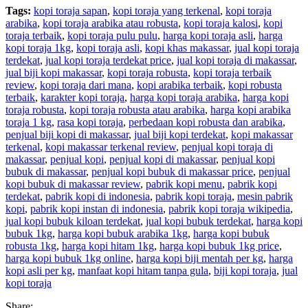
Tags:
kopi toraja sapan
,
kopi toraja yang terkenal
,
kopi toraja
arabika
,
kopi toraja arabika atau robusta
,
kopi toraja kalosi
,
kopi
toraja terbaik
,
kopi toraja pulu pulu
,
harga kopi toraja asli
,
harga
kopi toraja 1kg
,
kopi toraja asli
,
kopi khas makassar
,
jual kopi toraja
terdekat
,
jual kopi toraja terdekat price
,
jual kopi toraja di makassar
,
jual biji kopi makassar
,
kopi toraja robusta
,
kopi toraja terbaik
review
,
kopi toraja dari mana
,
kopi arabika terbaik
,
kopi robusta
terbaik
,
karakter kopi toraja
,
harga kopi toraja arabika
,
harga kopi
toraja robusta
,
kopi toraja robusta atau arabika
,
harga kopi arabika
toraja 1 kg
,
rasa kopi toraja
,
perbedaan kopi robusta dan arabika
,
penjual biji kopi di makassar
,
jual biji kopi terdekat
,
kopi makassar
terkenal
,
kopi makassar terkenal review
,
penjual kopi toraja di
makassar
,
penjual kopi
,
penjual kopi di makassar
,
penjual kopi
bubuk di makassar
,
penjual kopi bubuk di makassar price
,
penjual
kopi bubuk di makassar review
,
pabrik kopi menu
,
pabrik kopi
terdekat
,
pabrik kopi di indonesia
,
pabrik kopi toraja
,
mesin pabrik
kopi
,
pabrik kopi instan di indonesia
,
pabrik kopi toraja wikipedia
,
jual kopi bubuk kiloan terdekat
,
jual kopi bubuk terdekat
,
harga kopi
bubuk 1kg
,
harga kopi bubuk arabika 1kg
,
harga kopi bubuk
robusta 1kg
,
harga kopi hitam 1kg
,
harga kopi bubuk 1kg price
,
harga kopi bubuk 1kg online
,
harga kopi biji mentah per kg
,
harga
kopi asli per kg
,
manfaat kopi hitam tanpa gula
,
biji kopi toraja
,
jual
kopi toraja
Share: