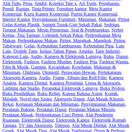
Alat Tulis
,
Pena
,
Spidol
,
Koreksi Tipe x
,
Art Tools
,
Penghapus
,
Pensil
,
Rautan
,
Tinta Printer
,
Furniture kantor
,
Meja Kantor
Komersial
,
Kursi Kantor Komersial
,
Partisi Kantor Komersial
,
Interior Kantor
,
Penyimpanan Furniture
,
Minuman
,
Makanan
,
Piring
Gelas Kertas Plastik
,
Sumpit Tusuk Gigi Sekali Pakai
,
Sedotan
,
Tempat Makanan
,
Mesin Pengemas, Seal & Pembungkus
,
Serbet
Kertas, Tisu Tangan, Celemek Sekali Pakai
,
Perlengkapan Meja
Makan
,
Perlengkapan Makan
,
Piring, Mangkuk, Mangkuk, Piring,
Tableware
,
Gelas
,
Kebutuhan Sambungan
,
Kebutuhan Pipa
,
Lain
Lain
,
Double Tape
,
Isolasi Tahan Panas
,
Amplas
,
Tape Industri
,
Kategori Lain
,
Audio, Kamera & Elektronik Lainnya
,
Buku
,
Dapur
,
Elektronik
,
Fashion
,
Fashion Muslim
,
Fashion Pria
,
Fashion Wanita
,
Film & Musik
,
Gaming
,
Kecantikan
,
Kesehatan
,
Makanan &
Minuman
,
Olahraga
,
Otomotif
,
Perawatan Hewan
,
Pertukangan
,
Aksesoris Kamera
,
Audio
,
Frame, Album dan Roll Film
,
Kamera
Analog
,
Kamera Digital
,
Kamera Pengintai
,
Lensa & Aksesoris
,
Lighting dan Studio
,
Perangkat Elektronik Lainnya
,
Buku Profesi
,
Buku Pendidikan
,
Buku Religi
,
Kamus Bahasa Asing
,
Komik
,
Majalah
,
Novel dan Sastra
,
Aksesoris Dapur
,
Alat Masak Khusus
,
Bekal
,
Kemasan Makanan dan Minuman
,
Penyimpanan Makanan
,
Peralatan Baking
,
Peralatan Dapur
,
Peralatan Makan Minum
,
Peralatan Masak
,
Perlengkapan Cuci Piring
,
Alat Pendingin
Ruangan
,
Elektronik Dapur
,
Elektronik Kantor
,
Elektronik Rumah
Tangga
,
TV dan Aksesoris
,
Telepon
,
Alat Musik Digital
,
Alat Musik
Gesek
,
Alat Musik Tiup
,
Alat Musik Tradisional
,
Drum & Perkusi
,