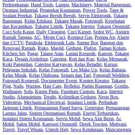
Perlengkapan
,
Hand Tools
,
Lampu
,
Machinery
,
Material Bangunan
,
Otomasi Industrial
,
Perangkat Keamanan
,
Power Tools
,
Tape &
Sealant Perekat
,
Tukang Bersih Bersih
,
Servis Elektronik
,
Tukang
Bangunan
,
Kelas Edukasi
,
Tukang Masak
,
Fotografi
,
Kesehatan
dan Kecantikan
,
Tukang Listrik
,
Tukang Interior
,
Tukang Otomotif
,
Cuci Sofa Kasur
,
Daily Cleaning
,
Cuci Karpet
,
Sedot WC
,
Asisten
Rumah Tangga
,
AC
,
Mesin Cuci
,
Kompor Gas
,
Pompa Air
,
Alarm
dan CCTV
,
Parabola
,
Elektronik Lain
,
Sumur Bor
,
Bangun dan
Renovasi Rumah
,
Ruko
,
Masjid
,
Gedung
,
Plafon
,
Taman Kolam
,
Kitchen Set
,
Pagar
,
Talang Atap
,
Lantai Keramik
,
Kanopi
,
Tukang
Kaca
,
Desain Arsitektur
,
Catering
,
Roti dan Kue
,
Kelas Memasak
,
Koki Panggilan
,
Catering Karyawan
,
Kelas Beladiri
,
Kursus
Pelajaran Sekolah
,
Kelas Fotografi
,
Les Make Up
,
Kelas Bahasa
,
Kelas Musik
,
Kelas Olahraga
,
Senam dan Tari
,
Fotografi Wedding
,
Fotografi Komersil
,
Documenter Event
,
Konten Kreator
,
Tukang
Pijat
,
Nails
,
Waxing
,
Hair Care
,
Refleksi
,
Partisi Ruangan
,
Gordin
,
Wallpaper
,
Sofa
,
Kusen Pintu
,
Furniture Custom
,
Kaca
,
Interior
Studio
,
Alumuinium
,
Teralis
,
Kelistrikan Gedung
,
Neon Box
,
Videotron
,
Mechanical Electrical
,
Instalasi Listrik
,
Perbaikan
Jaringan Listrik
,
Pemasangan Panel Surya
,
Generator
,
Pemasangan
Lampu Jalan
,
Sistem Otomatisasi Rumah
,
Energi Terbarukan
,
Instalasi Sistem Keamanan
,
Servis Mobil
,
Sewa Alat Berat
,
Ac
Mobil
,
Salon Mobil
,
Karesori Otomotif
,
Derek Towing
,
Motivasi
,
Travel
,
Travel Wisata
,
Umroh Haji
,
Sewa Kendaraan
,
Mancanegara