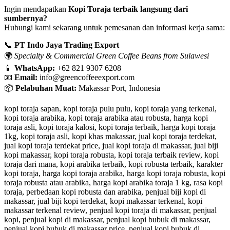
Ingin mendapatkan
Kopi Toraja terbaik langsung dari
sumbernya?
Hubungi kami sekarang untuk pemesanan dan informasi kerja sama:
📞
PT Indo Jaya Trading Export
🌍
Specialty & Commercial Green Coffee Beans from Sulawesi
📱
WhatsApp:
+62 821 9307 6208
📧
Email:
info@greencoffeeexport.com
📦
Pelabuhan Muat:
Makassar Port, Indonesia
kopi toraja sapan, kopi toraja pulu pulu, kopi toraja yang terkenal,
kopi toraja arabika, kopi toraja arabika atau robusta, harga kopi
toraja asli, kopi toraja kalosi, kopi toraja terbaik, harga kopi toraja
1kg, kopi toraja asli, kopi khas makassar, jual kopi toraja terdekat,
jual kopi toraja terdekat price, jual kopi toraja di makassar, jual biji
kopi makassar, kopi toraja robusta, kopi toraja terbaik review, kopi
toraja dari mana, kopi arabika terbaik, kopi robusta terbaik, karakter
kopi toraja, harga kopi toraja arabika, harga kopi toraja robusta, kopi
toraja robusta atau arabika, harga kopi arabika toraja 1 kg, rasa kopi
toraja, perbedaan kopi robusta dan arabika, penjual biji kopi di
makassar, jual biji kopi terdekat, kopi makassar terkenal, kopi
makassar terkenal review, penjual kopi toraja di makassar, penjual
kopi, penjual kopi di makassar, penjual kopi bubuk di makassar,
penjual kopi bubuk di makassar price, penjual kopi bubuk di