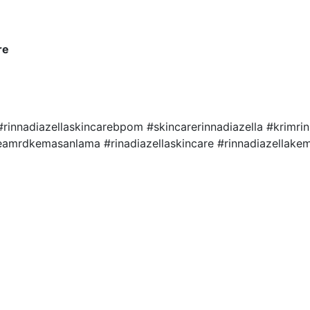
re
 #rinnadiazellaskincarebpom #skincarerinnadiazella #krimri
reamrdkemasanlama #rinadiazellaskincare #rinnadiazellak