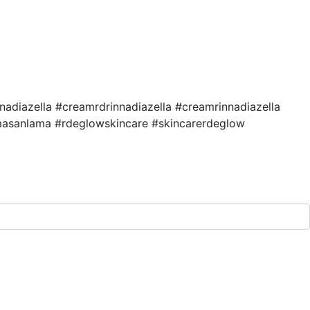
nnadiazella #creamrdrinnadiazella #creamrinnadiazella
emasanlama #rdeglowskincare #skincarerdeglow