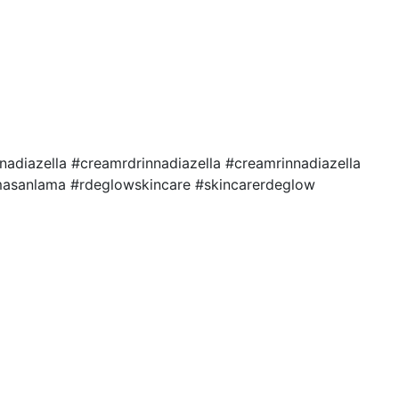
nnadiazella #creamrdrinnadiazella #creamrinnadiazella
emasanlama #rdeglowskincare #skincarerdeglow