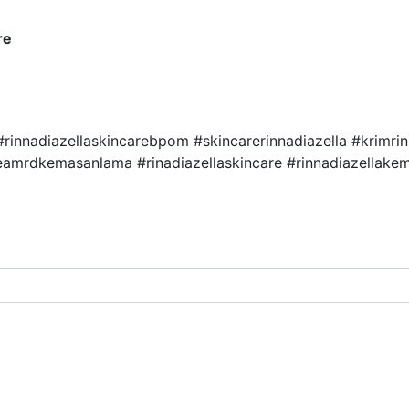
re
 #rinnadiazellaskincarebpom #skincarerinnadiazella #krimri
reamrdkemasanlama #rinadiazellaskincare #rinnadiazellak