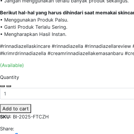
• Jangan menggunakan terlalu banyak produk sekaligus.
Berikut hal-hal yang harus dihindari saat memakai skinca
• Menggunakan Produk Palsu.
• Ganti Produk Terlalu Sering.
• Mengharapkan Hasil Instan.
#rinnadiazellaskincare #rinnadiazella #rinnadiazellareview
#krimrdrinnadiazella #creamrinnadiazellakemasanbaru #c
(Available)
Quantity
Add to cart
SKU:
BI-2025-FTCZH
Share: