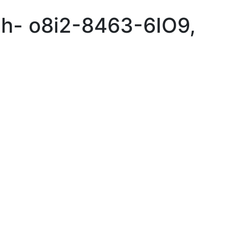
jah- o8i2-8463-6IO9,