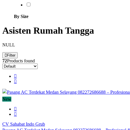
By Size
Asisten Rumah Tangga
NULL
Filter
72
Products found
New
CV Sahabat Indo Grub