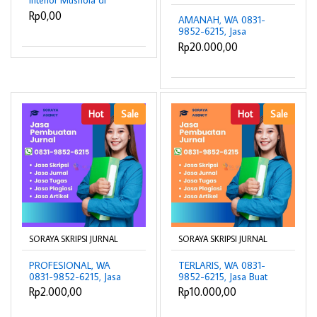
Interior Mushola di
Martapura
Rp0,00
AMANAH, WA 0831-
9852-6215, Jasa
Translate Jurnal Ke
Rp20.000,00
Bahasa Inggris Jakarta
Selatan, Harga Jasa
Review Jurnal Cianjur,
Joki Artikel Jurnal
Subang, Tarif Joki Tesis
Cimahi
Hot
Sale
Hot
Sale
SORAYA SKRIPSI JURNAL
SORAYA SKRIPSI JURNAL
PROFESIONAL, WA
TERLARIS, WA 0831-
0831-9852-6215, Jasa
9852-6215, Jasa Buat
Buka Jurnal Jakarta
Jurnal Internasional
Rp2.000,00
Rp10.000,00
Pusat, Jasa Review Jurnal
Jakarta Barat, Jasa
Ciamis, Joki Artikel Ilmiah
Pembuatan Jurnal