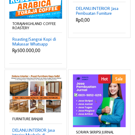
DELANU.INTERIOR Jasa
Pembuatan Furniture
cafe Custom di
Rp0,00
Martapura
TORAJAHIGHLAND COFFEE
ROASTERY
Roasting/Sangrai Kopi di
Makassar Whatsapp
0821-9307-6208
Rp500.000,00
Hot
Sale
FURNITURE BANJAR
DELANU.INTERIOR Jasa
SORAYA SKRIPSI JURNAL