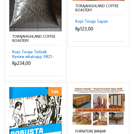
TORAJAHIGHLAND COFFEE
ROASTERY
Kopi Toraja Sapan
Rp123,00
TORAJAHIGHLAND COFFEE
ROASTERY
Kopi Toraja Terbaik
Review whatsapp 0821-
9307-6208
Rp234,00
Sale
FURNITURE BANJAR