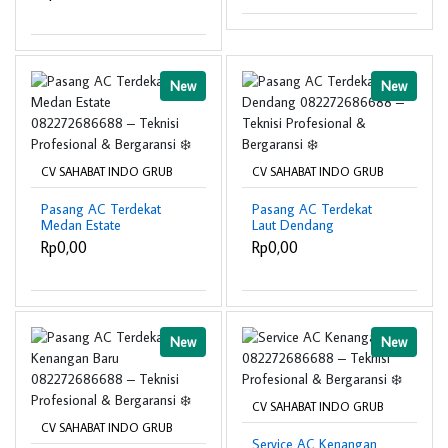
Bergaransi ❄️
New
New
CV SAHABAT INDO GRUB
CV SAHABAT INDO GRUB
Pasang AC Terdekat
Pasang AC Terdekat
Medan Estate
Laut Dendang
082272686688 –
082272686688 –
Rp0,00
Rp0,00
Teknisi Profesional &
Teknisi Profesional &
Bergaransi ❄️
Bergaransi ❄️
New
New
CV SAHABAT INDO GRUB
CV SAHABAT INDO GRUB
Service AC Kenangan