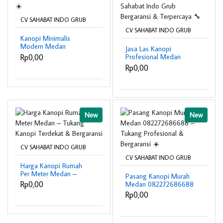
CV SAHABAT INDO GRUB
CV SAHABAT INDO GRUB
Kanopi Minimalis
Modern Medan
Jasa Las Kanopi
082272686688 –
Rp0,00
Profesional Medan
Desain Elegan &
082272686688 – CV
Rp0,00
Bergaransi ☀️
Sahabat Indo Grub
Bergaransi & Terpercaya
🔧
New
New
CV SAHABAT INDO GRUB
CV SAHABAT INDO GRUB
Harga Kanopi Rumah
Per Meter Medan –
Pasang Kanopi Murah
Tukang Kanopi Terdekat
Rp0,00
Medan 082272686688
& Bergaransi
– Tukang Profesional &
Rp0,00
Bergaransi ☀️