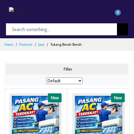
0
Home
Products
Jasa
Tukang Bersih Bersih
Filter
New
New