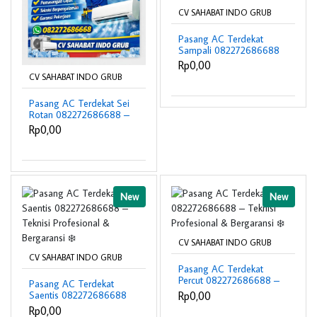
CV SAHABAT INDO GRUB
Pasang AC Terdekat
Sampali 082272686688
– Teknisi Profesional &
Rp0,00
Bergaransi ❄️
CV SAHABAT INDO GRUB
Pasang AC Terdekat Sei
Rotan 082272686688 –
Teknisi Profesional &
Rp0,00
Bergaransi ❄️
New
New
CV SAHABAT INDO GRUB
CV SAHABAT INDO GRUB
Pasang AC Terdekat
Percut 082272686688 –
Pasang AC Terdekat
Teknisi Profesional &
Rp0,00
Saentis 082272686688
Bergaransi ❄️
– Teknisi Profesional &
Rp0,00