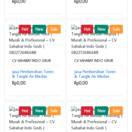
Rp0,00
Rp0,00
Profesional – CV
Profesional – CV
Sahabat Indo Grub |
Sahabat Indo Grub |
082272686688
082272686688
Hot
New
Sale
Hot
New
Sale
CV SAHABAT INDO GRUB
CV SAHABAT INDO GRUB
Jasa Pembersihan Toren
Jasa Pembersihan Toren
& Tangki Air Medan
& Tangki Air Medan
Area | Murah &
Amplas | Murah &
Rp0,00
Rp0,00
Profesional – CV
Profesional – CV
Sahabat Indo Grub |
Sahabat Indo Grub |
082272686688
082272686688
Hot
New
Sale
Hot
New
Sale