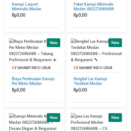
Kanopi Carport
Paket Kanopi Minimalis
Minimalis Medan
Medan 082272686688
082272686688 –
– Desain Modern &
Rp0,00
Rp0,00
Modern, Kokoh &
Bergaransi ☀️
Bergaransi 🚗☀️
New
New
CV SAHABAT INDO GRUB
CV SAHABAT INDO GRUB
Biaya Pembuatan Kanopi
Bengkel Las Kanopi
Per Meter Medan
Terdekat Medan
082272686688 –
082272686688 –
Rp0,00
Rp0,00
Tukang Profesional &
Profesional & Bergaransi
Bergaransi ☀️
🔧
New
New