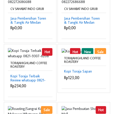
CV SAHABAT INDO GRUB
CV SAHABAT INDO GRUB
Jasa Pembersihan Toren
Jasa Pembersihan Toren
& Tangki Air Medan
& Tangki Air Medan
Timur | Murah &
Tembung | Murah &
Rp0,00
Rp0,00
Profesional – CV
Profesional – CV
Sahabat Indo Grub |
Sahabat Indo Grub |
082272686688
082272686688
Hot
Hot
New
Sale
TORAJAHIGHLAND COFFEE
ROASTERY
TORAJAHIGHLAND COFFEE
ROASTERY
Kopi Toraja Sapan
Kopi Toraja Terbaik
Rp123,00
Review whatsapp 0821-
9307-6208
Rp234,00
Sale
Hot