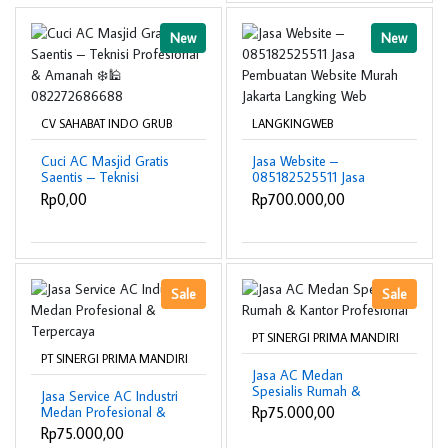
New
New
CV SAHABAT INDO GRUB
LANGKINGWEB
Cuci AC Masjid Gratis
Jasa Website –
Saentis – Teknisi
085182525511 Jasa
Profesional & Amanah
Pembuatan Website
Rp0,00
Rp700.000,00
❄️🕌 082272686688
Murah Jakarta Langking
Web
Sale
Sale
PT SINERGI PRIMA MANDIRI
PT SINERGI PRIMA MANDIRI
Jasa AC Medan
Spesialis Rumah &
Jasa Service AC Industri
Kantor Profesional
Rp75.000,00
Medan Profesional &
Terpercaya
Rp75.000,00