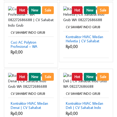
Hot
New
Sale
Hot
New
Sale
CV SAHABAT INDO GRUB
CV SAHABAT INDO GRUB
Kontraktor HVAC Medan
Helvetia | CV Sahabat
Cuci AC Polytron
Indo Grub WA
Rp0,00
Profesional – WA
082272686688
082272686688 | CV
Rp0,00
Sahabat Indo Grub
Hot
New
Sale
Hot
New
Sale
CV SAHABAT INDO GRUB
CV SAHABAT INDO GRUB
Kontraktor HVAC Medan
Kontraktor HVAC Medan
Denai | CV Sahabat
Deli | CV Sahabat Indo
Indo Grub WA
Grub WA
Rp0,00
Rp0,00
082272686688
082272686688