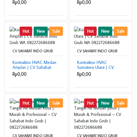
Grub WA
Grub WA
Rp0,00
Rp0,00
082272686688
082272686688
Hot
New
Sale
Hot
New
Sale
CV SAHABAT INDO GRUB
CV SAHABAT INDO GRUB
Kontraktor HVAC Medan
Kontraktor HVAC
Amplas | CV Sahabat
Sumatera Utara | CV
Indo Grub WA
Sahabat Indo Grub WA
Rp0,00
Rp0,00
082272686688
082272686688
Hot
New
Sale
Hot
New
Sale
CV SAHABAT INDO GRUB
CV SAHABAT INDO GRUB