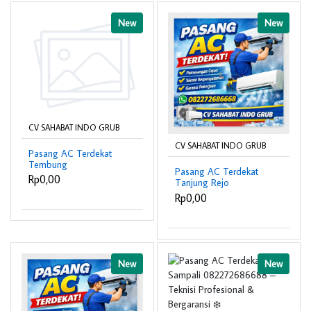
New
New
CV SAHABAT INDO GRUB
CV SAHABAT INDO GRUB
Pasang AC Terdekat
Tembung
Pasang AC Terdekat
082272686688 –
Rp0,00
Tanjung Rejo
Teknisi Profesional &
082272686688 –
Rp0,00
Bergaransi ❄️
Teknisi Profesional &
Bergaransi ❄️
New
New