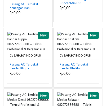
082272686688 –
Pasang AC Terdekat
Teknisi Profesional &
Rp0,00
Kenangan Baru
Bergaransi ❄️
082272686688 –
Rp0,00
Teknisi Profesional &
Bergaransi ❄️
New
New
CV SAHABAT INDO GRUB
CV SAHABAT INDO GRUB
Pasang AC Terdekat
Pasang AC Terdekat
Bandar Klippa
Bandar Khalifah
082272686688 –
082272686688 –
Rp0,00
Rp0,00
Teknisi Profesional &
Teknisi Profesional &
Bergaransi ❄️
Bergaransi ❄️
New
New