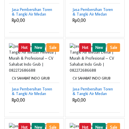
Jasa Pembersihan Toren
Jasa Pembersihan Toren
& Tangki Air Medan
& Tangki Air Medan
Kota | Murah &
Johor | Murah &
Rp0,00
Rp0,00
Profesional – CV
Profesional – CV
Sahabat Indo Grub |
Sahabat Indo Grub |
082272686688
082272686688
Hot
New
Sale
Hot
New
Sale
CV SAHABAT INDO GRUB
CV SAHABAT INDO GRUB
Jasa Pembersihan Toren
Jasa Pembersihan Toren
& Tangki Air Medan
& Tangki Air Medan
Helvetia | Murah &
Denai | Murah &
Rp0,00
Rp0,00
Profesional – CV
Profesional – CV
Sahabat Indo Grub |
Sahabat Indo Grub |
082272686688
082272686688
Hot
New
Sale
Hot
New
Sale