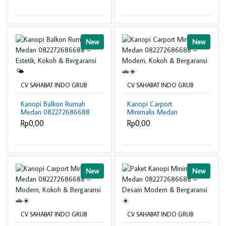
Bergaransi ☀️
Bergaransi 🌤️
New
New
CV SAHABAT INDO GRUB
CV SAHABAT INDO GRUB
Kanopi Balkon Rumah
Kanopi Carport
Medan 082272686688
Minimalis Medan
– Estetik, Kokoh &
082272686688 –
Rp0,00
Rp0,00
Bergaransi 🌤️
Modern, Kokoh &
Bergaransi 🚗☀️
New
New
CV SAHABAT INDO GRUB
CV SAHABAT INDO GRUB