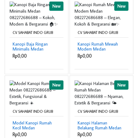
New
New
CV SAHABAT INDO GRUB
CV SAHABAT INDO GRUB
Kanopi Baja Ringan
Kanopi Rumah Mewah
Minimalis Medan
Modern Medan
082272686688 –
082272686688 –
Rp0,00
Rp0,00
Kokoh, Modern &
Elegan, Kokoh &
Bergaransi 🏠✨
Bergaransi 🏡✨
New
New
CV SAHABAT INDO GRUB
CV SAHABAT INDO GRUB
Model Kanopi Rumah
Kanopi Halaman
Kecil Medan
Belakang Rumah Medan
082272686688 –
082272686688 –
Rp0,00
Rp0,00
Estetik, Fungsional &
Nyaman, Estetik &