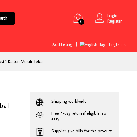
Login
arch
Register
0
Add Listing
English
asi 1 Karton Murah Tebal
Shipping worldwide
bal
Free 7-day return if eligible, so
easy
Supplier give bills for this product.