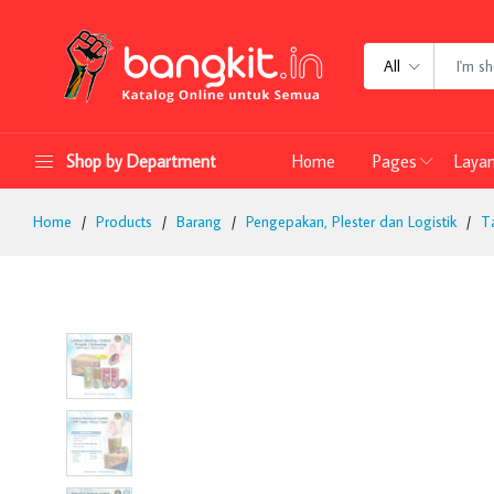
All
Shop by Department
Home
Pages
Laya
Home
Products
Barang
Pengepakan, Plester dan Logistik
Ta