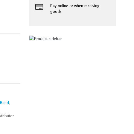
Pay online or when receiving
goods
 Band
,
stributor