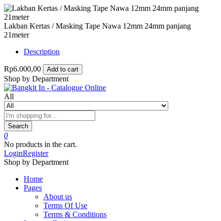
Lakban Kertas / Masking Tape Nawa 12mm 24mm panjang
21meter
Description
Rp6.000,00
Add to cart
Shop by Department
All
Search
0
No products in the cart.
Login
Register
Shop by Department
Home
Pages
About us
Terms Of Use
Terms & Conditions