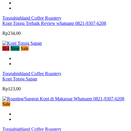
Torajahighland Coffee Roastery
Kopi Toraja Terbaik Review whatsapp 0821-9307-6208
Rp234,00
Hot
New
Sale
Torajahighland Coffee Roastery
Kopi Toraja Sapan
Rp123,00
Sale
Torajahighland Coffee Roastery