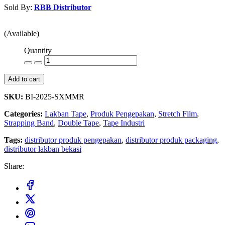
Sold By:
RBB Distributor
Contact Seller
(Available)
Quantity
Add to cart
SKU:
BI-2025-SXMMR
Categories:
Lakban Tape
,
Produk Pengepakan
,
Stretch Film
,
Strapping Band
,
Double Tape
,
Tape Industri
Tags:
distributor produk pengepakan
,
distributor produk packaging
,
distributor lakban bekasi
Share: