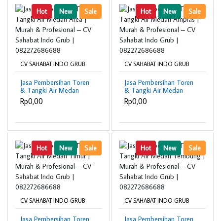
Hot
New
Sale
Hot
New
Sale
CV SAHABAT INDO GRUB
CV SAHABAT INDO GRUB
Jasa Pembersihan Toren
Jasa Pembersihan Toren
& Tangki Air Medan
& Tangki Air Medan
Area | Murah &
Amplas | Murah &
Rp0,00
Rp0,00
Profesional – CV
Profesional – CV
Sahabat Indo Grub |
Sahabat Indo Grub |
082272686688
082272686688
Hot
New
Sale
Hot
New
Sale
CV SAHABAT INDO GRUB
CV SAHABAT INDO GRUB
Jasa Pembersihan Toren
Jasa Pembersihan Toren