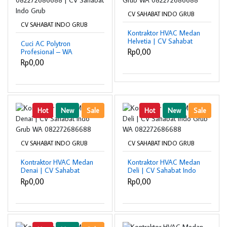
CV SAHABAT INDO GRUB
CV SAHABAT INDO GRUB
Kontraktor HVAC Medan
Helvetia | CV Sahabat
Cuci AC Polytron
Indo Grub WA
Rp0,00
Profesional – WA
082272686688
082272686688 | CV
Rp0,00
Sahabat Indo Grub
Hot
New
Sale
Hot
New
Sale
CV SAHABAT INDO GRUB
CV SAHABAT INDO GRUB
Kontraktor HVAC Medan
Kontraktor HVAC Medan
Denai | CV Sahabat
Deli | CV Sahabat Indo
Indo Grub WA
Grub WA
Rp0,00
Rp0,00
082272686688
082272686688