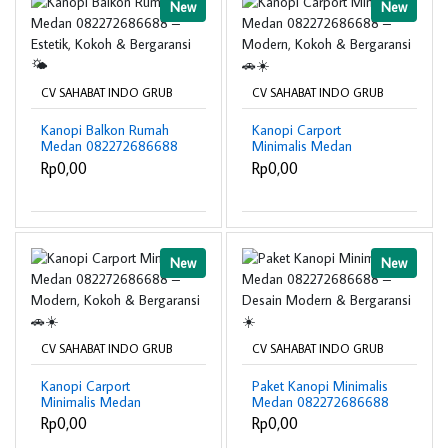
New
New
CV SAHABAT INDO GRUB
CV SAHABAT INDO GRUB
Kanopi Balkon Rumah
Kanopi Carport
Medan 082272686688
Minimalis Medan
– Estetik, Kokoh &
082272686688 –
Rp0,00
Rp0,00
Bergaransi 🌤️
Modern, Kokoh &
Bergaransi 🚗☀️
New
New
CV SAHABAT INDO GRUB
CV SAHABAT INDO GRUB
Kanopi Carport
Paket Kanopi Minimalis
Minimalis Medan
Medan 082272686688
082272686688 –
– Desain Modern &
Rp0,00
Rp0,00
Modern, Kokoh &
Bergaransi ☀️