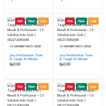
Profesional – CV
Profesional – CV
Sahabat Indo Grub |
Sahabat Indo Grub |
082272686688
082272686688
Hot
New
Sale
Hot
New
Sale
CV SAHABAT INDO GRUB
CV SAHABAT INDO GRUB
Jasa Pembersihan Toren
Jasa Pembersihan Toren
& Tangki Air Medan
& Tangki Air Medan
Helvetia | Murah &
Denai | Murah &
Rp0,00
Rp0,00
Profesional – CV
Profesional – CV
Sahabat Indo Grub |
Sahabat Indo Grub |
082272686688
082272686688
Hot
New
Sale
Hot
New
Sale