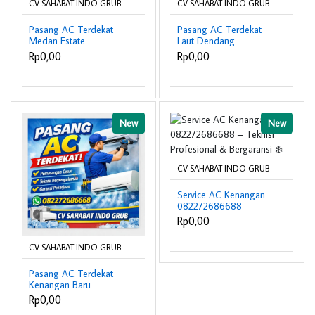
CV SAHABAT INDO GRUB
CV SAHABAT INDO GRUB
Pasang AC Terdekat
Pasang AC Terdekat
Medan Estate
Laut Dendang
082272686688 –
082272686688 –
Rp0,00
Rp0,00
Teknisi Profesional &
Teknisi Profesional &
Bergaransi ❄️
Bergaransi ❄️
New
New
CV SAHABAT INDO GRUB
Service AC Kenangan
082272686688 –
Teknisi Profesional &
Rp0,00
Bergaransi ❄️
CV SAHABAT INDO GRUB
Pasang AC Terdekat
Kenangan Baru
082272686688 –
Rp0,00
Teknisi Profesional &