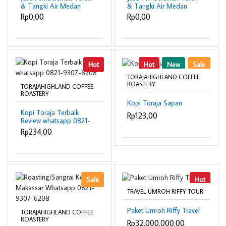
& Tangki Air Medan
& Tangki Air Medan
Timur | Murah &
Tembung | Murah &
Rp0,00
Rp0,00
Profesional – CV
Profesional – CV
Sahabat Indo Grub |
Sahabat Indo Grub |
082272686688
082272686688
Hot
Hot
New
Sale
TORAJAHIGHLAND COFFEE
ROASTERY
TORAJAHIGHLAND COFFEE
ROASTERY
Kopi Toraja Sapan
Kopi Toraja Terbaik
Rp123,00
Review whatsapp 0821-
9307-6208
Rp234,00
Sale
Hot
TRAVEL UMROH RIFFY TOUR
Paket Umroh Riffy Travel
TORAJAHIGHLAND COFFEE
ROASTERY
Rp32.000.000,00