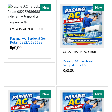
New
New
CV SAHABAT INDO GRUB
Pasang AC Terdekat Sei
Rotan 082272686688 –
Teknisi Profesional &
Rp0,00
Bergaransi ❄️
CV SAHABAT INDO GRUB
Pasang AC Terdekat
Sampali 082272686688
– Teknisi Profesional &
Rp0,00
Bergaransi ❄️
New
New