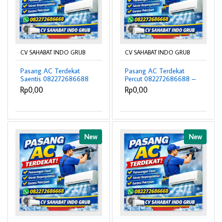
CV SAHABAT INDO GRUB
CV SAHABAT INDO GRUB
Pasang AC Terdekat
Pasang AC Terdekat
Saentis 082272686688
Percut 082272686688 –
– Teknisi Profesional &
Teknisi Profesional &
Rp0,00
Rp0,00
Bergaransi ❄️
Bergaransi ❄️
New
New