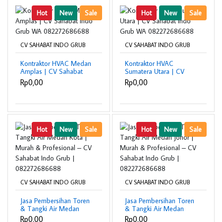
Hot
New
Sale
Hot
New
Sale
CV SAHABAT INDO GRUB
CV SAHABAT INDO GRUB
Kontraktor HVAC Medan
Kontraktor HVAC
Amplas | CV Sahabat
Sumatera Utara | CV
Indo Grub WA
Sahabat Indo Grub WA
Rp0,00
Rp0,00
082272686688
082272686688
Hot
New
Sale
Hot
New
Sale
CV SAHABAT INDO GRUB
CV SAHABAT INDO GRUB
Jasa Pembersihan Toren
Jasa Pembersihan Toren
& Tangki Air Medan
& Tangki Air Medan
Kota | Murah &
Johor | Murah &
Rp0,00
Rp0,00