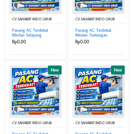
CV SAHABAT INDO GRUB
CV SAHABAT INDO GRUB
Pasang AC Terdekat
Pasang AC Terdekat
Medan Selayang
Medan Tuntungan
082272686688 –
082272686688 –
Rp0,00
Rp0,00
Profesional & Bergaransi
Profesional & Bergaransi
❄️
❄️
New
New
CV SAHABAT INDO GRUB
CV SAHABAT INDO GRUB
Pasang AC Terdekat
Pasang AC Terdekat