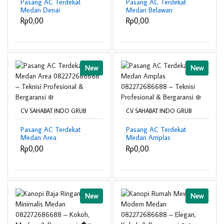
Pasang AC Terdekat
Pasang AC Terdekat
Medan Denai
Medan Belawan
082272686688 –
082272686688 –
Rp0,00
Rp0,00
Teknisi Profesional &
Teknisi Profesional &
Bergaransi ❄️
Bergaransi ❄️
New
New
CV SAHABAT INDO GRUB
CV SAHABAT INDO GRUB
Pasang AC Terdekat
Pasang AC Terdekat
Medan Area
Medan Amplas
082272686688 –
082272686688 –
Rp0,00
Rp0,00
Teknisi Profesional &
Teknisi Profesional &
Bergaransi ❄️
Bergaransi ❄️
New
New