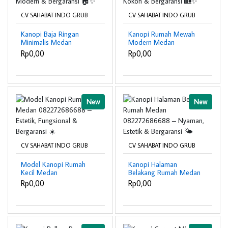
CV SAHABAT INDO GRUB
CV SAHABAT INDO GRUB
Kanopi Baja Ringan
Kanopi Rumah Mewah
Minimalis Medan
Modern Medan
082272686688 –
082272686688 –
Rp0,00
Rp0,00
Kokoh, Modern &
Elegan, Kokoh &
Bergaransi 🏠✨
Bergaransi 🏡✨
New
New
CV SAHABAT INDO GRUB
CV SAHABAT INDO GRUB
Model Kanopi Rumah
Kanopi Halaman
Kecil Medan
Belakang Rumah Medan
082272686688 –
082272686688 –
Rp0,00
Rp0,00
Estetik, Fungsional &
Nyaman, Estetik &
Bergaransi ☀️
Bergaransi 🌤️