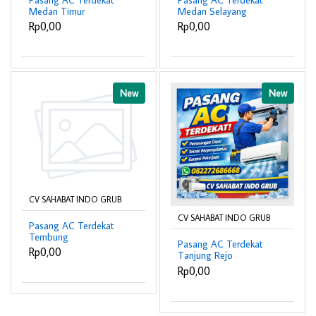
Medan Timur
Medan Selayang
082272686688 –
082272686688 –
Rp0,00
Rp0,00
Profesional & Bergaransi
Profesional & Bergaransi
❄️
❄️
New
New
CV SAHABAT INDO GRUB
CV SAHABAT INDO GRUB
Pasang AC Terdekat
Tembung
Pasang AC Terdekat
082272686688 –
Rp0,00
Tanjung Rejo
Teknisi Profesional &
082272686688 –
Rp0,00
Bergaransi ❄️
Teknisi Profesional &
Bergaransi ❄️