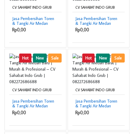
CV SAHABAT INDO GRUB
CV SAHABAT INDO GRUB
Jasa Pembersihan Toren
Jasa Pembersihan Toren
& Tangki Air Medan
& Tangki Air Medan
Deli | Murah &
Belawan | Murah &
Rp0,00
Rp0,00
Profesional – CV
Profesional – CV
Sahabat Indo Grub |
Sahabat Indo Grub |
082272686688
082272686688
Hot
New
Sale
Hot
New
Sale
CV SAHABAT INDO GRUB
CV SAHABAT INDO GRUB
Jasa Pembersihan Toren
Jasa Pembersihan Toren
& Tangki Air Medan
& Tangki Air Medan
Baru | Murah &
Barat | Murah &
Rp0,00
Rp0,00
Profesional – CV
Profesional – CV
Sahabat Indo Grub |
Sahabat Indo Grub |
082272686688
082272686688