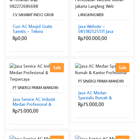
CV SAHABAT INDO GRUB
LANGKINGWEB
Cuci AC Masjid Gratis
Jasa Website –
Saentis – Teknisi
085182525511 Jasa
Profesional & Amanah
Pembuatan Website
Rp0,00
Rp700.000,00
❄️🕌 082272686688
Murah Jakarta Langking
Web
Sale
Sale
PT SINERGI PRIMA MANDIRI
PT SINERGI PRIMA MANDIRI
Jasa AC Medan
Spesialis Rumah &
Jasa Service AC Industri
Kantor Profesional
Rp75.000,00
Medan Profesional &
Terpercaya
Rp75.000,00