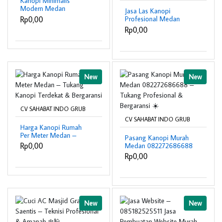
Kanopi Minimalis
Modern Medan
Jasa Las Kanopi
082272686688 –
Rp0,00
Profesional Medan
Desain Elegan &
082272686688 – CV
Rp0,00
Bergaransi ☀️
Sahabat Indo Grub
Bergaransi & Terpercaya
🔧
New
New
CV SAHABAT INDO GRUB
CV SAHABAT INDO GRUB
Harga Kanopi Rumah
Per Meter Medan –
Pasang Kanopi Murah
Tukang Kanopi Terdekat
Rp0,00
Medan 082272686688
& Bergaransi
– Tukang Profesional &
Rp0,00
Bergaransi ☀️
New
New