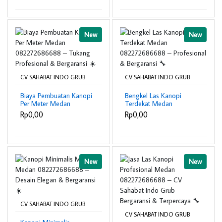
Bergaransi 🚗☀️
New
New
CV SAHABAT INDO GRUB
CV SAHABAT INDO GRUB
Biaya Pembuatan Kanopi
Bengkel Las Kanopi
Per Meter Medan
Terdekat Medan
082272686688 –
082272686688 –
Rp0,00
Rp0,00
Tukang Profesional &
Profesional & Bergaransi
Bergaransi ☀️
🔧
New
New
CV SAHABAT INDO GRUB
CV SAHABAT INDO GRUB