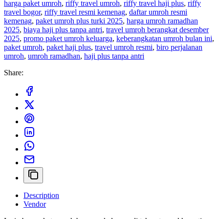
harga paket umroh
,
riffy travel umroh
,
riffy travel haji plus
,
riffy
travel bogor
,
riffy travel resmi kemenag
,
daftar umroh resmi
kemenag
,
paket umroh plus turki 2025
,
harga umroh ramadhan
2025
,
biaya haji plus tanpa antri
,
travel umroh berangkat desember
2025
,
promo paket umroh keluarga
,
keberangkatan umroh bulan ini
,
paket umroh
,
paket haji plus
,
travel umroh resmi
,
biro perjalanan
umroh
,
umroh ramadhan
,
haji plus tanpa antri
Share:
Description
Vendor