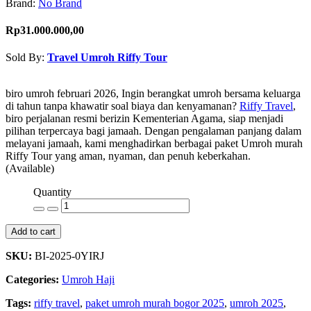
Brand:
No Brand
Rp31.000.000,00
Sold By:
Travel Umroh Riffy Tour
Contact Seller
biro umroh februari 2026, Ingin berangkat umroh bersama keluarga
di tahun tanpa khawatir soal biaya dan kenyamanan?
Riffy Travel
,
biro perjalanan resmi berizin Kementerian Agama, siap menjadi
pilihan terpercaya bagi jamaah. Dengan pengalaman panjang dalam
melayani jamaah, kami menghadirkan berbagai paket Umroh murah
Riffy Tour yang aman, nyaman, dan penuh keberkahan.
(Available)
Quantity
Add to cart
SKU:
BI-2025-0YIRJ
Categories:
Umroh Haji
Tags:
riffy travel
,
paket umroh murah bogor 2025
,
umroh 2025
,