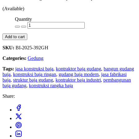
(Available)
Quantity
Add to cart
SKU:
BI-2025-392GH
Categories:
Gedung
Tags:
jasa konstruksi baja
,
kontraktor baja gudang
,
bangun gudang
baja
,
konstruksi baja ringan
,
gudang baja modern
,
jasa fabrikasi
baja
,
struktur baja gudang
,
kontraktor baja industri
,
pembangunan
baja gudang
,
konstruksi rangka baja
Share: