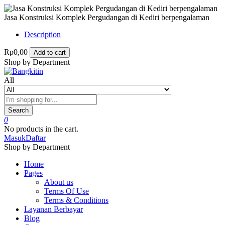
Jasa Konstruksi Komplek Pergudangan di Kediri berpengalaman
Description
Rp0,00
Add to cart
Shop by Department
All
Search
0
No products in the cart.
Masuk
Daftar
Shop by Department
Home
Pages
About us
Terms Of Use
Terms & Conditions
Layanan Berbayar
Blog