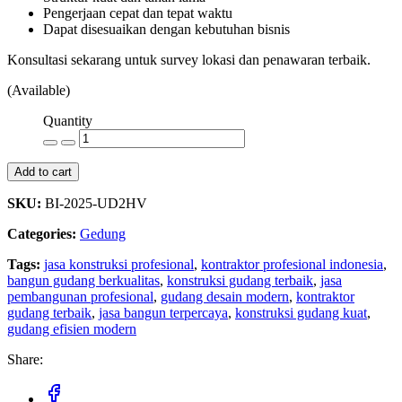
Pengerjaan cepat dan tepat waktu
Dapat disesuaikan dengan kebutuhan bisnis
Konsultasi sekarang untuk survey lokasi dan penawaran terbaik.
(Available)
Quantity
Add to cart
SKU:
BI-2025-UD2HV
Categories:
Gedung
Tags:
jasa konstruksi profesional
,
kontraktor profesional indonesia
,
bangun gudang berkualitas
,
konstruksi gudang terbaik
,
jasa
pembangunan profesional
,
gudang desain modern
,
kontraktor
gudang terbaik
,
jasa bangun terpercaya
,
konstruksi gudang kuat
,
gudang efisien modern
Share: