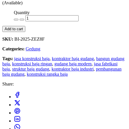
(Available)
Quantity
Add to cart
SKU:
BI-2025-ZEZ8F
Categories:
Gedung
Tags:
jasa konstruksi baja
,
kontraktor baja gudang
,
bangun gudang
baja
,
konstruksi baja ringan
,
gudang baja modern
,
jasa fabrikasi
baja
,
struktur baja gudang
,
kontraktor baja industri
,
pembangunan
baja gudang
,
konstruksi rangka baja
Share: