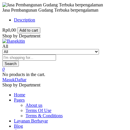
Jasa Pembangunan Gudang Terbuka berpengalaman
Description
Rp0,00
Add to cart
Shop by Department
All
Search
0
No products in the cart.
Masuk
Daftar
Shop by Department
Home
Pages
About us
Terms Of Use
Terms & Conditions
Layanan Berbayar
Blog