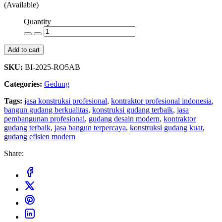
(Available)
Quantity
Add to cart
SKU:
BI-2025-RO5AB
Categories:
Gedung
Tags:
jasa konstruksi profesional
,
kontraktor profesional indonesia
,
bangun gudang berkualitas
,
konstruksi gudang terbaik
,
jasa
pembangunan profesional
,
gudang desain modern
,
kontraktor
gudang terbaik
,
jasa bangun terpercaya
,
konstruksi gudang kuat
,
gudang efisien modern
Share: