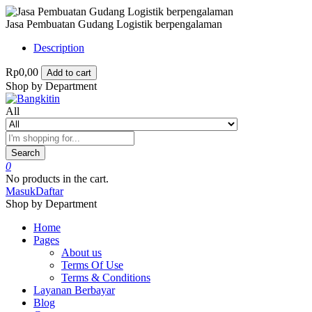
Jasa Pembuatan Gudang Logistik berpengalaman
Description
Rp0,00
Add to cart
Shop by Department
All
Search
0
No products in the cart.
Masuk
Daftar
Shop by Department
Home
Pages
About us
Terms Of Use
Terms & Conditions
Layanan Berbayar
Blog