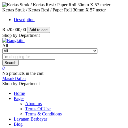
Kertas Struk / Kertas Resi / Paper Roll 30mm X 57 meter
Description
Rp20.000,00
Add to cart
Shop by Department
All
Search
0
No products in the cart.
Masuk
Daftar
Shop by Department
Home
Pages
About us
Terms Of Use
Terms & Conditions
Layanan Berbayar
Blog