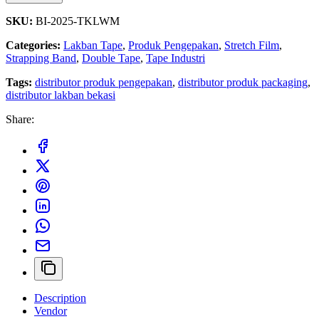
SKU:
BI-2025-TKLWM
Categories:
Lakban Tape
,
Produk Pengepakan
,
Stretch Film
,
Strapping Band
,
Double Tape
,
Tape Industri
Tags:
distributor produk pengepakan
,
distributor produk packaging
,
distributor lakban bekasi
Share:
Description
Vendor