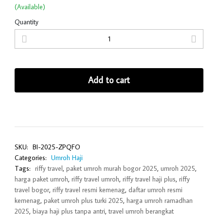
(Available)
Quantity
Add to cart
SKU:
BI-2025-ZPQFO
Categories:
Umroh Haji
Tags:
riffy travel
,
paket umroh murah bogor 2025
,
umroh 2025
,
harga paket umroh
,
riffy travel umroh
,
riffy travel haji plus
,
riffy
travel bogor
,
riffy travel resmi kemenag
,
daftar umroh resmi
kemenag
,
paket umroh plus turki 2025
,
harga umroh ramadhan
2025
,
biaya haji plus tanpa antri
,
travel umroh berangkat