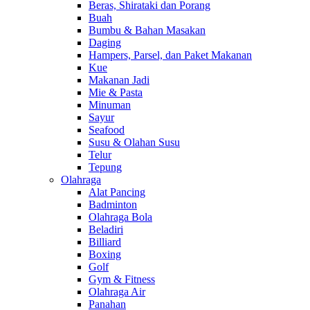
Beras, Shirataki dan Porang
Buah
Bumbu & Bahan Masakan
Daging
Hampers, Parsel, dan Paket Makanan
Kue
Makanan Jadi
Mie & Pasta
Minuman
Sayur
Seafood
Susu & Olahan Susu
Telur
Tepung
Olahraga
Alat Pancing
Badminton
Olahraga Bola
Beladiri
Billiard
Boxing
Golf
Gym & Fitness
Olahraga Air
Panahan