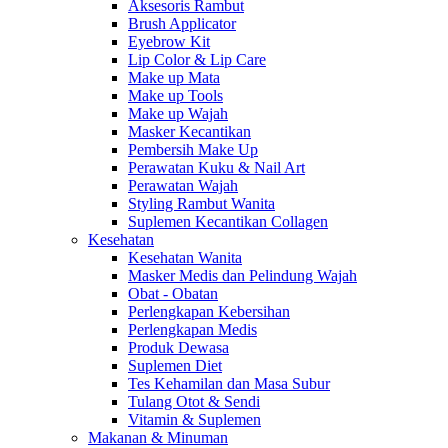
Aksesoris Rambut
Brush Applicator
Eyebrow Kit
Lip Color & Lip Care
Make up Mata
Make up Tools
Make up Wajah
Masker Kecantikan
Pembersih Make Up
Perawatan Kuku & Nail Art
Perawatan Wajah
Styling Rambut Wanita
Suplemen Kecantikan Collagen
Kesehatan
Kesehatan Wanita
Masker Medis dan Pelindung Wajah
Obat - Obatan
Perlengkapan Kebersihan
Perlengkapan Medis
Produk Dewasa
Suplemen Diet
Tes Kehamilan dan Masa Subur
Tulang Otot & Sendi
Vitamin & Suplemen
Makanan & Minuman