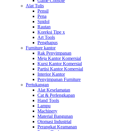
Game Console
Alat Tulis
Pensil
Pena
Spidol
Rautan
Koreksi Tipe x
Art Tools
Penghapus
Furniture kantor
Rak Penyimpanan
Meja Kantor Komersial
Kursi Kantor Komersial
Partisi Kantor Komersial
Interior Kantor
Penyimpanan Furniture
Pertukangan
Alat Keselamatan
Cat & Perlengkapan
Hand Tools
Lampu
Machinery
Material Bangunan
Otomasi Industrial
Perangkat Keamanan