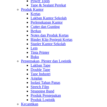
Power Tools
Tape & Sealant Perekat
Produk Kantor
Kertas
Lakban Kantor Sekolah
Perlengkapan Kantor
Cutter dan Gunting
Berkas
Notes dan Produk Kertas
Binder Klip Penjepit Kertas
Stapler Kantor Sekolah
Lem
Tinta Printer
Buku
Pengepakan, Plester dan Logistik
Lakban Tape
Double Tape
Tape Industri
Amplas
Isolasi Tahan Panas
Stretch Film
Strapping Band
Produk Pengepakan
Produk Logistik
Kecantikan