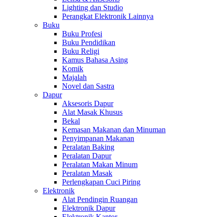
Lighting dan Studio
Perangkat Elektronik Lainnya
Buku
Buku Profesi
Buku Pendidikan
Buku Religi
Kamus Bahasa Asing
Komik
Majalah
Novel dan Sastra
Dapur
Aksesoris Dapur
Alat Masak Khusus
Bekal
Kemasan Makanan dan Minuman
Penyimpanan Makanan
Peralatan Baking
Peralatan Dapur
Peralatan Makan Minum
Peralatan Masak
Perlengkapan Cuci Piring
Elektronik
Alat Pendingin Ruangan
Elektronik Dapur
Elektronik Kantor