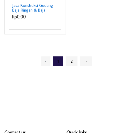
Jasa Konstruksi Gudang
Baja Ringan & Baja
Berat
Rp0,00
‹
1
2
›
Contact us
Quick links