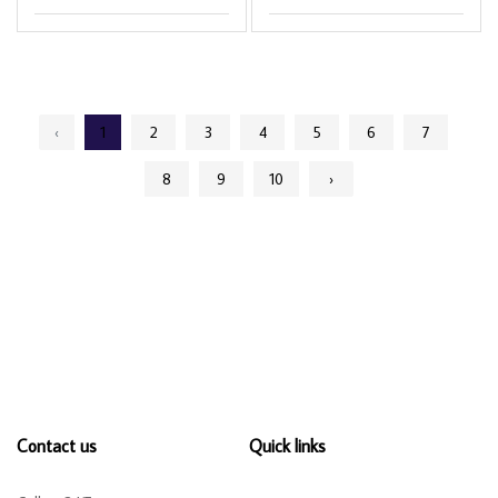
‹
1
2
3
4
5
6
7
8
9
10
›
Contact us
Quick links