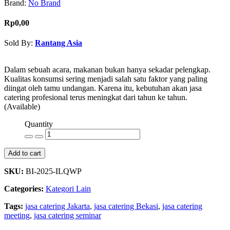
Brand:
No Brand
Rp0,00
Sold By:
Rantang Asia
Contact Seller
Dalam sebuah acara, makanan bukan hanya sekadar pelengkap.
Kualitas konsumsi sering menjadi salah satu faktor yang paling
diingat oleh tamu undangan. Karena itu, kebutuhan akan jasa
catering profesional terus meningkat dari tahun ke tahun.
(Available)
Quantity
Add to cart
SKU:
BI-2025-ILQWP
Categories:
Kategori Lain
Tags:
jasa catering Jakarta
,
jasa catering Bekasi
,
jasa catering
meeting
,
jasa catering seminar