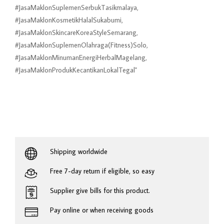
#JasaMaklonSuplemenSerbukTasikmalaya,
#JasaMaklonKosmetikHalalSukabumi,
#JasaMaklonSkincareKoreaStyleSemarang,
#JasaMaklonSuplemenOlahraga(Fitness)Solo,
#JasaMaklonMinumanEnergiHerbalMagelang,
#JasaMaklonProdukKecantikanLokalTegal"
Shipping worldwide
Free 7-day return if eligible, so easy
Supplier give bills for this product.
Pay online or when receiving goods