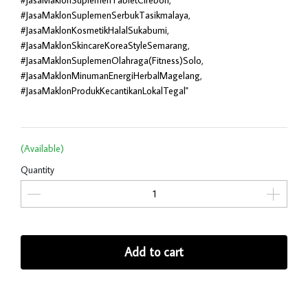
#JasaMaklonSuplemenTabletCirebon,
#JasaMaklonSuplemenSerbukTasikmalaya,
#JasaMaklonKosmetikHalalSukabumi,
#JasaMaklonSkincareKoreaStyleSemarang,
#JasaMaklonSuplemenOlahraga(Fitness)Solo,
#JasaMaklonMinumanEnergiHerbalMagelang,
#JasaMaklonProdukKecantikanLokalTegal"
(Available)
Quantity
Add to cart