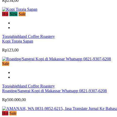
Rp234,00
Hot
New
Sale
Torajahighland Coffee Roastery
Kopi Toraja Sapan
Rp123,00
Sale
Torajahighland Coffee Roastery
Roasting/Sangrai Kopi di Makassar Whatsapp 0821-9307-6208
Rp500.000,00
Hot
Sale