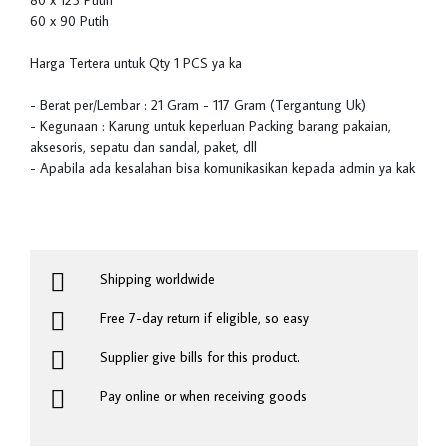
80 x 125 Putih
60 x 90 Putih
Harga Tertera untuk Qty 1 PCS ya ka
- Berat per/Lembar : 21 Gram - 117 Gram (Tergantung Uk)
- Kegunaan : Karung untuk keperluan Packing barang pakaian,
aksesoris, sepatu dan sandal, paket, dll
- Apabila ada kesalahan bisa komunikasikan kepada admin ya kak
Shipping worldwide
Free 7-day return if eligible, so easy
Supplier give bills for this product.
Pay online or when receiving goods