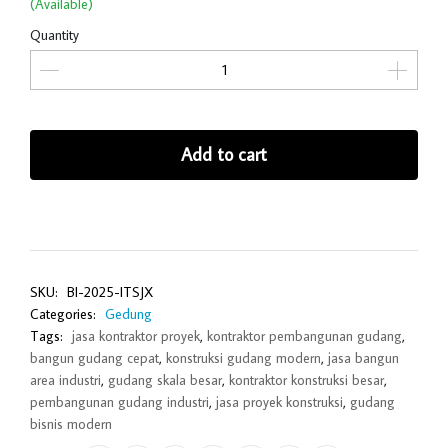
(Available)
Quantity
Add to cart
SKU:
BI-2025-ITSJX
Categories:
Gedung
Tags:
jasa kontraktor proyek
,
kontraktor pembangunan gudang
,
bangun gudang cepat
,
konstruksi gudang modern
,
jasa bangun
area industri
,
gudang skala besar
,
kontraktor konstruksi besar
,
pembangunan gudang industri
,
jasa proyek konstruksi
,
gudang
bisnis modern