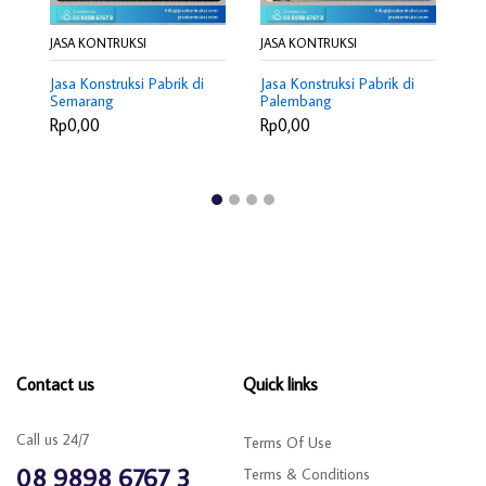
JASA KONTRUKSI
JASA KONTRUKSI
JA
Jasa Konstruksi Pabrik di
Jasa Konstruksi Pabrik di
Ja
Semarang
Palembang
Ma
Rp0,00
Rp0,00
R
Contact us
Quick links
Call us 24/7
Terms Of Use
08 9898 6767 3
Terms & Conditions