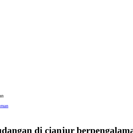
an
udangan di cianjur berpengalam