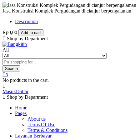
Jasa Konstruksi Komplek Pergudangan di cianjur berpengalaman
Description
Rp0,00
Add to cart
Shop by Department
All
Search
0
No products in the cart.
Masuk
Daftar
Shop by Department
Home
Pages
About us
Terms Of Use
Terms & Conditions
Layanan Berbayar