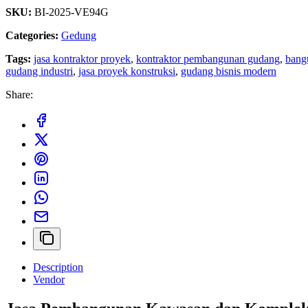
SKU:
BI-2025-VE94G
Categories:
Gedung
Tags:
jasa kontraktor proyek
,
kontraktor pembangunan gudang
,
bang
gudang industri
,
jasa proyek konstruksi
,
gudang bisnis modern
Share:
Description
Vendor