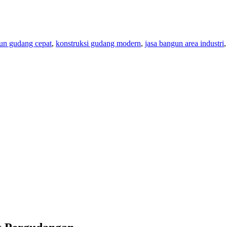
un gudang cepat
,
konstruksi gudang modern
,
jasa bangun area industri