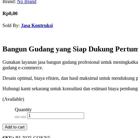
Brand:
No Brand
Rp0,00
Sold By:
Jasa Kontruksi
Contact Seller
Bangun Gudang yang Siap Dukung Pertum
Gunakan layanan jasa bangun gudang profesional untuk meningkatkan 
gudang e-commerce.
Desain optimal, biaya efisien, dan hasil maksimal untuk mendukung
Hubungi kami sekarang untuk konsultasi dan estimasi biaya pemban
(Available)
Quantity
Add to cart
SKU:
BI-2025-COKN5