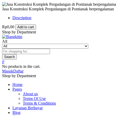
Jasa Konstruksi Komplek Pergudangan di Pontianak berpengalaman
Description
Rp0,00
Add to cart
Shop by Department
All
Search
0
No products in the cart.
Masuk
Daftar
Shop by Department
Home
Pages
About us
Terms Of Use
Terms & Conditions
Layanan Berbayar
Blog