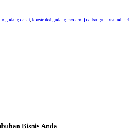
un gudang cepat
,
konstruksi gudang modern
,
jasa bangun area industri
buhan Bisnis Anda