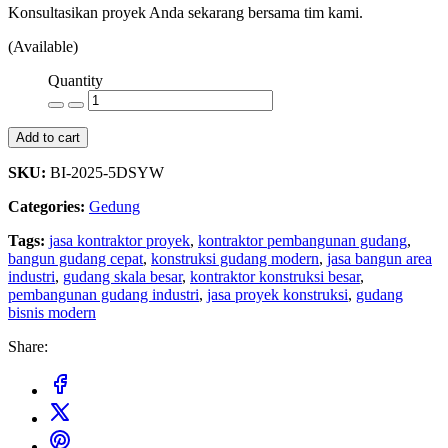
Konsultasikan proyek Anda sekarang bersama tim kami.
(Available)
Quantity
Add to cart
SKU:
BI-2025-5DSYW
Categories:
Gedung
Tags:
jasa kontraktor proyek
,
kontraktor pembangunan gudang
,
bangun gudang cepat
,
konstruksi gudang modern
,
jasa bangun area
industri
,
gudang skala besar
,
kontraktor konstruksi besar
,
pembangunan gudang industri
,
jasa proyek konstruksi
,
gudang
bisnis modern
Share: