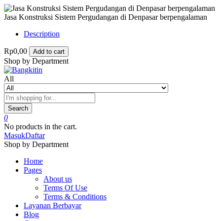
Jasa Konstruksi Sistem Pergudangan di Denpasar berpengalaman
Description
Rp0,00
Add to cart
Shop by Department
All
Search
0
No products in the cart.
Masuk
Daftar
Shop by Department
Home
Pages
About us
Terms Of Use
Terms & Conditions
Layanan Berbayar
Blog