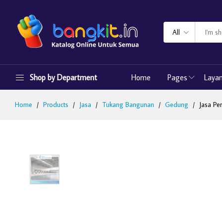
All
Shop by Department
Home
Pages
Laya
Home
Products
Jasa
Tukang Bangunan
Gedung
Jasa P