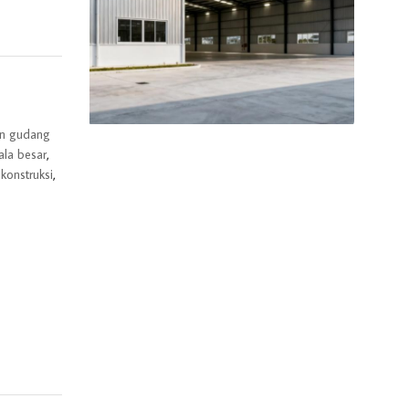
n gudang
ala besar
,
konstruksi
,