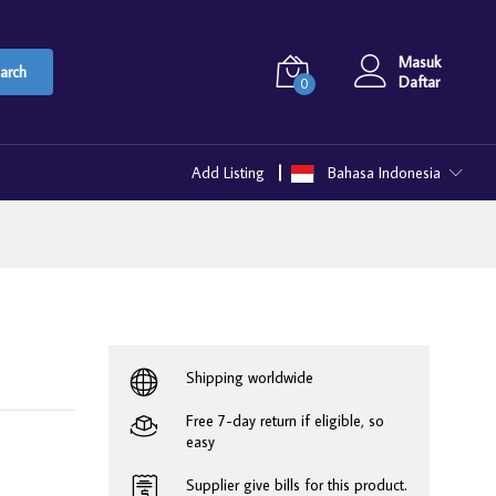
Masuk
arch
Daftar
0
Add Listing
Bahasa Indonesia
Shipping worldwide
Free 7-day return if eligible, so
easy
Supplier give bills for this product.