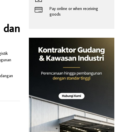
Pay online or when receiving
goods
 dan
istik
ngunan
udangan