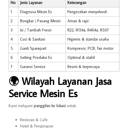
No
Jenis Layanan
Keterangan
1
Diagnosa Mesin Es
Pengecekan menyeluruh
2
Bongkar / Pasang Mesin
Aman & rapi
3
Isi / Tambah Freon
R22, R134a, R404a, R507
4
Cuci & Sanitasi
Higienis & standar usaha
5
Ganti Sparepart
Kompresor, PCB, fan motor
6
Setting Produksi Es
Optimal & stabil
7
Garansi Service
Resmi & terpercaya
🌍
Wilayah Layanan Jasa
Service Mesin Es
Kami melayani
panggilan ke lokasi
untuk:
Restoran & Cafe
Hotel & Penginapan