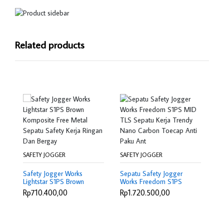
Related products
SAFETY JOGGER
SAFETY JOGGER
SA
Safety Jogger Works
Sepatu Safety Jogger
Sa
Lightstar S1PS Brown
Works Freedom S1PS
Li
Komposite Free Metal
MID TLS Sepatu Kerja
Sa
Rp710.400,00
Rp1.720.500,00
R
Sepatu Safety Kerja
Trendy Nano Carbon
N
Ringan Dan Bergay
Toecap Anti Paku Ant
An