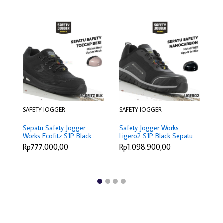
SA
Se
Wo
Mi
R
Mi
Sl
SAFETY JOGGER
SAFETY JOGGER
Sepatu Safety Jogger
Safety Jogger Works
Works Ecofitz S1P Black
Ligero2 S1P Black Sepatu
Breathable Upper Anti
Safety Sepatu Proyek
Rp777.000,00
Rp1.098.900,00
Slip Steel Toecap Anti
Nano Carbon Toecap
Static ES
Anti Static ESD