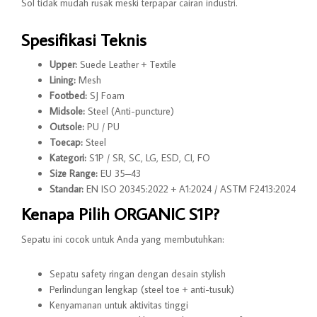
Sol tidak mudah rusak meski terpapar cairan industri.
Spesifikasi Teknis
Upper:
Suede Leather + Textile
Lining:
Mesh
Footbed:
SJ Foam
Midsole:
Steel (Anti-puncture)
Outsole:
PU / PU
Toecap:
Steel
Kategori:
S1P / SR, SC, LG, ESD, CI, FO
Size Range:
EU 35–43
Standar:
EN ISO 20345:2022 + A1:2024 / ASTM F2413:2024
Kenapa Pilih ORGANIC S1P?
Sepatu ini cocok untuk Anda yang membutuhkan:
Sepatu safety ringan dengan desain stylish
Perlindungan lengkap (steel toe + anti-tusuk)
Kenyamanan untuk aktivitas tinggi