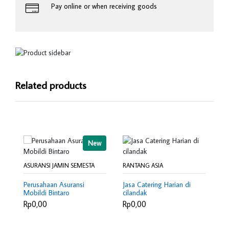
Pay online or when receiving goods
Related products
New
RA
Ja
ASURANSI JAMIN SEMESTA
RANTANG ASIA
ci
R
Perusahaan Asuransi
Jasa Catering Harian di
Mobildi Bintaro
cilandak
Rp0,00
Rp0,00