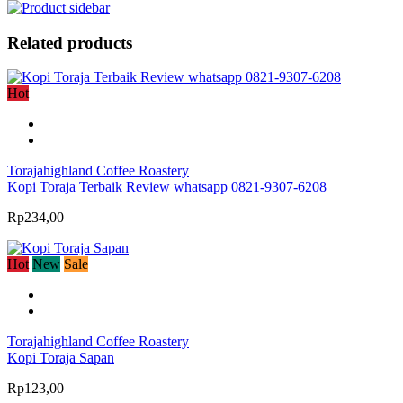
Related products
Hot
Torajahighland Coffee Roastery
Kopi Toraja Terbaik Review whatsapp 0821-9307-6208
Rp234,00
Hot
New
Sale
Torajahighland Coffee Roastery
Kopi Toraja Sapan
Rp123,00