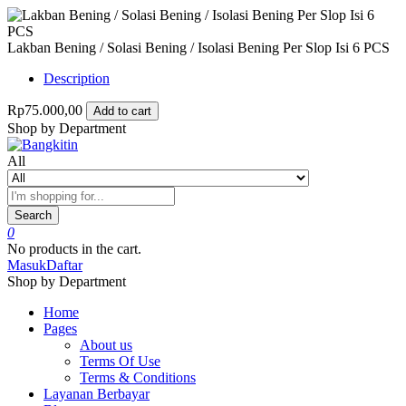
Lakban Bening / Solasi Bening / Isolasi Bening Per Slop Isi 6 PCS
Description
Rp75.000,00
Add to cart
Shop by Department
All
Search
0
No products in the cart.
Masuk
Daftar
Shop by Department
Home
Pages
About us
Terms Of Use
Terms & Conditions
Layanan Berbayar