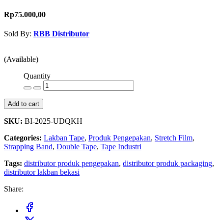
Rp75.000,00
Sold By:
RBB Distributor
Contact Seller
(Available)
Quantity
Add to cart
SKU:
BI-2025-UDQKH
Categories:
Lakban Tape
,
Produk Pengepakan
,
Stretch Film
,
Strapping Band
,
Double Tape
,
Tape Industri
Tags:
distributor produk pengepakan
,
distributor produk packaging
,
distributor lakban bekasi
Share: