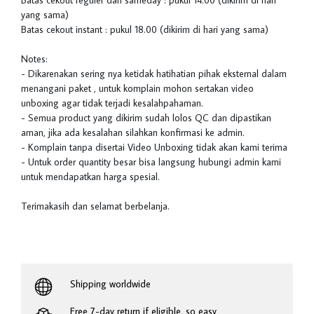
Batas cekout reguler dan sameday : pukul 14.00 (dikirim di hari
yang sama)
Batas cekout instant : pukul 18.00 (dikirim di hari yang sama)
Notes:
- Dikarenakan sering nya ketidak hatihatian pihak eksternal dalam
menangani paket , untuk komplain mohon sertakan video
unboxing agar tidak terjadi kesalahpahaman.
- Semua product yang dikirim sudah lolos QC dan dipastikan
aman, jika ada kesalahan silahkan konfirmasi ke admin.
- Komplain tanpa disertai Video Unboxing tidak akan kami terima
- Untuk order quantity besar bisa langsung hubungi admin kami
untuk mendapatkan harga spesial.
Terimakasih dan selamat berbelanja.
Shipping worldwide
Free 7-day return if eligible, so easy