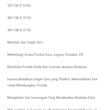
120 CM X 15 KG
160 CM X 10 KG
160 CM X 15 KG
Manfaat dari Single face:
Melindungi Aneka Produk Kaca, Logam, Porselen, Dll
Menhidari Produk Anda dari Goresan ataupun Benturan.
Karena Bentuknya Single Face yang Flexibel, Memudahkan Kita
Untuk Membungkus Produk,
Menghidari dari Guncangan Yang Memberikan Bantalan Extra.
Rbb packing, jual per kg ya utk meteranya kurang lebih saja, yg