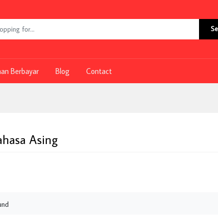
Se
nan Berbayar
Blog
Contact
hasa Asing
und