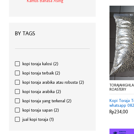
Kamus Bahasa Asing
BY TAGS
kopi toraja kalosi
(2)
kopi toraja terbaik
(2)
kopi toraja arabika atau robusta
(2)
TORAJAHIGHL
ROASTERY
kopi toraja arabika
(2)
Kopi Toraja T
kopi toraja yang terkenal
(2)
whatsapp 08
kopi toraja sapan
(2)
Rp234,00
jual kopi toraja
(1)
biji kopi toraja
(1)