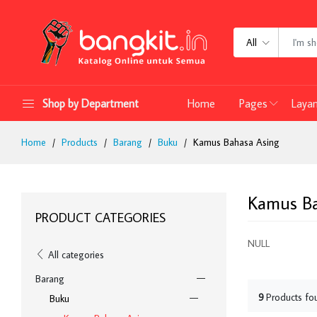
All
Shop by Department
Home
Pages
Laya
Home
Products
Barang
Buku
Kamus Bahasa Asing
Kamus Ba
PRODUCT CATEGORIES
NULL
All categories
Barang
9
Products fo
Buku