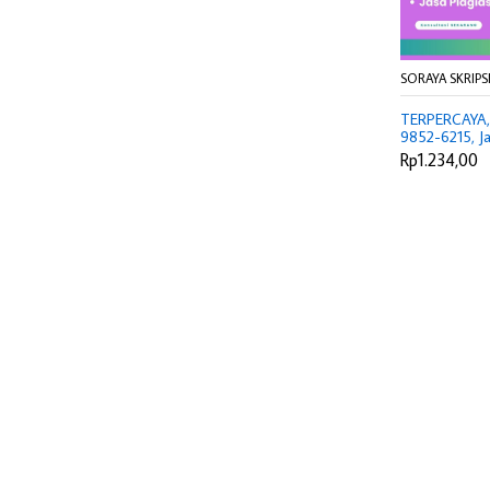
SORAYA SKRIPS
TERPERCAYA,
9852-6215, J
Artikel Jurnal
Rp1.234,00
Jasa Pembuata
Jakarta Timur
Karya Ilmiah G
Hukum Sukab