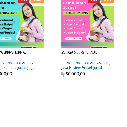
A SKRIPSI JURNAL
SORAYA SKRIPSI JURNAL
ON, WA 0831-9852-
CEPAT, WA 0831-9852-6215,
 Jasa Buat Jurnal Jogja,
Jasa Review Artikel Jurnal
Translate Jurnal Bandung,
Yogyakarta, Jasa Joki Jurnal
000,00
Rp50.000,00
 Jasa Pembuatan Karya
Jakarta Utara, Biaya Jasa
 Ilmiah Karawang, Joki
Pembuatan Karya Tulis Ilmiah
 Harga Tasikmalaya
Indramayu, Jasa Joki Tesis
Sumedang