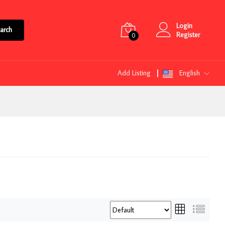
Login
arch
Register
0
Add Listing
English