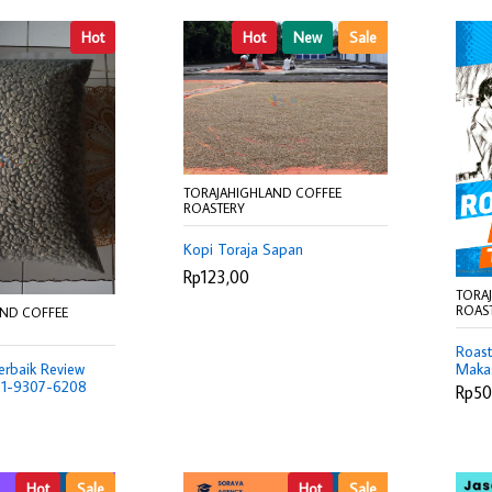
Hot
Hot
New
Sale
TORAJAHIGHLAND COFFEE
ROASTERY
Kopi Toraja Sapan
Rp123,00
TORA
ROAS
AND COFFEE
Roast
erbaik Review
Maka
21-9307-6208
9307
Rp50
Hot
Sale
Hot
Sale