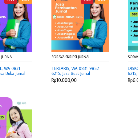
I JURNAL
SORAYA SKRIPSI JURNAL
SORAY
, WA 0831-
TERLARIS, WA 0831-9852-
DISK
sa Buka Jurnal
6215, Jasa Buat Jurnal
6215,
 Jasa Review
Internasional Jakarta Barat,
Jasa 
Rp10.000,00
Rp6.
Joki Artikel
Jasa Pembuatan Jurnal
Biaya
rta, Joki Tesis
Nasional Bogor, Jasa Karya
Tulis
gor
Ilmiah Pangandaran, Harga
Tesis
Joki Proposal Tesis Bekasi