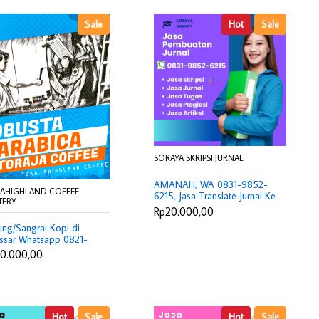
Sale
Hot
Sale
SORAYA SKRIPSI JURNAL
AMANAH, WA 0831-9852-
JAHIGHLAND COFFEE
6215, Jasa Translate Jurnal Ke
TERY
Bahasa Inggris Jakarta
Rp20.000,00
Selatan, Harga Jasa Review
ing/Sangrai Kopi di
Jurnal Cianjur, Joki Artikel
ssar Whatsapp 0821-
Jurnal Subang, Tarif Joki Tesis
-6208
Cimahi
0.000,00
Hot
Sale
Hot
Sale