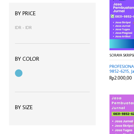
manfaat kopi hitam tanpa gula
(1)
BY PRICE
harga kopi bubuk 1kg online
(1)
IDR
-
IDR
SORAYA SKRIPS
BY COLOR
PROFESIONAL
9852-6215, Ja
Jakarta Pusat,
Rp2.000,00
Jurnal Ciamis, 
Ilmiah Purwaka
S2 Berapa Bo
BY SIZE