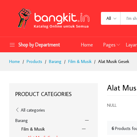
All
Shop by Department
Home
Pages
Laya
Home
Products
Barang
Film & Musik
Alat Musik Gesek
Alat Mus
PRODUCT CATEGORIES
NULL
All categories
Barang
6
Products fo
Film & Musik