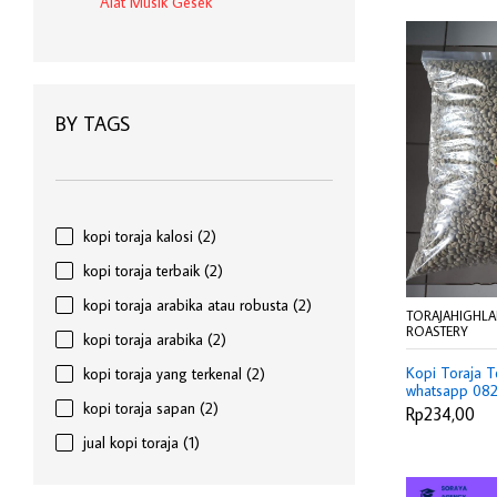
Alat Musik Gesek
BY TAGS
kopi toraja kalosi
(2)
kopi toraja terbaik
(2)
kopi toraja arabika atau robusta
(2)
TORAJAHIGHL
ROASTERY
kopi toraja arabika
(2)
Kopi Toraja T
kopi toraja yang terkenal
(2)
whatsapp 08
kopi toraja sapan
(2)
Rp234,00
jual kopi toraja
(1)
biji kopi toraja
(1)