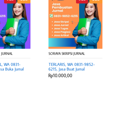
I JURNAL
SORAYA SKRIPSI JURNAL
, WA 0831-
TERLARIS, WA 0831-9852-
sa Buka Jurnal
6215, Jasa Buat Jurnal
 Jasa Review
Internasional Jakarta Barat,
Rp10.000,00
Joki Artikel
Jasa Pembuatan Jurnal
rta, Joki Tesis
Nasional Bogor, Jasa Karya
gor
Ilmiah Pangandaran, Harga
Joki Proposal Tesis Bekasi