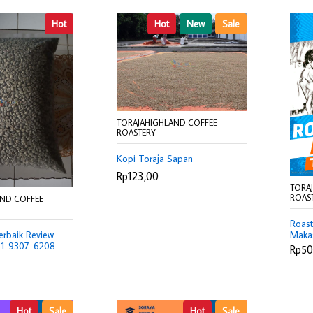
Hot
Hot
New
Sale
TORAJAHIGHLAND COFFEE
ROASTERY
Kopi Toraja Sapan
Rp123,00
TORA
ROAS
AND COFFEE
Roast
erbaik Review
Maka
21-9307-6208
9307
Rp50
Hot
Sale
Hot
Sale