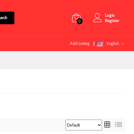
Login
arch
Register
0
Add Listing
English