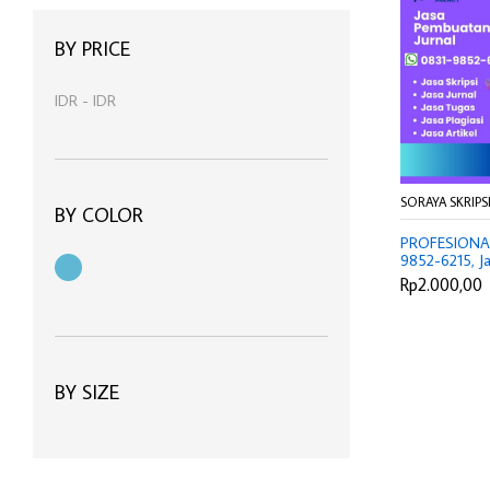
manfaat kopi hitam tanpa gula
(1)
BY PRICE
harga kopi bubuk 1kg online
(1)
IDR
-
IDR
SORAYA SKRIPS
BY COLOR
PROFESIONAL
9852-6215, Ja
Jakarta Pusat,
Rp2.000,00
Jurnal Ciamis, 
Ilmiah Purwaka
S2 Berapa Bo
BY SIZE