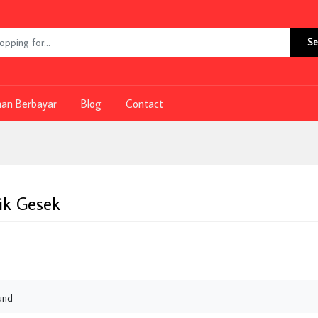
Se
nan Berbayar
Blog
Contact
ik Gesek
und