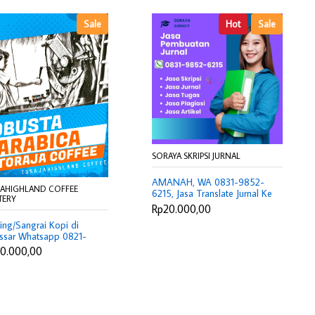
Sale
Hot
Sale
SORAYA SKRIPSI JURNAL
AMANAH, WA 0831-9852-
JAHIGHLAND COFFEE
6215, Jasa Translate Jurnal Ke
TERY
Bahasa Inggris Jakarta
Rp20.000,00
Selatan, Harga Jasa Review
ing/Sangrai Kopi di
Jurnal Cianjur, Joki Artikel
ssar Whatsapp 0821-
Jurnal Subang, Tarif Joki Tesis
-6208
Cimahi
0.000,00