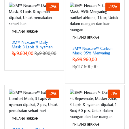
Pangandaran, Harga Joki
Proposal Tesis Bekasi
-2%
-15%
PHILANG BERKAH
PHILANG BERKAH
3M™ Nexcare™ Daily
Mask, 3 Lapis & nyaman
3M™ Nexcare™ Carbon
dipakai, Untuk
Rp9.604,00
Rp9.800,00
Mask, 95% Menyaring
pemakaian sehari-hari
partikel airbone, 1 box,
Rp99.960,00
Untuk dalam ruangan
Rp117.600,00
dan luar ruangan
-2%
-1%
PHILANG BERKAH
PHILANG BERKAH