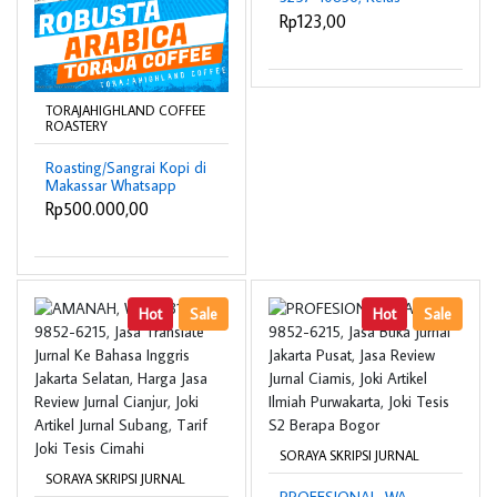
Industri Semarang
Rp123,00
TORAJAHIGHLAND COFFEE
ROASTERY
Roasting/Sangrai Kopi di
Makassar Whatsapp
0821-9307-6208
Rp500.000,00
Hot
Sale
Hot
Sale
SORAYA SKRIPSI JURNAL
SORAYA SKRIPSI JURNAL