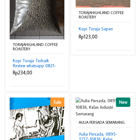
TORAJAHIGHLAND COFFEE
ROASTERY
Kopi Toraja Sapan
Rp123,00
TORAJAHIGHLAND COFFEE
ROASTERY
Kopi Toraja Terbaik
Review whatsapp 0821-
9307-6208
Rp234,00
Sale
New
AULIA PERSADA SEMARANG
Aulia Persada, 0895-
3257-10836, Kelas