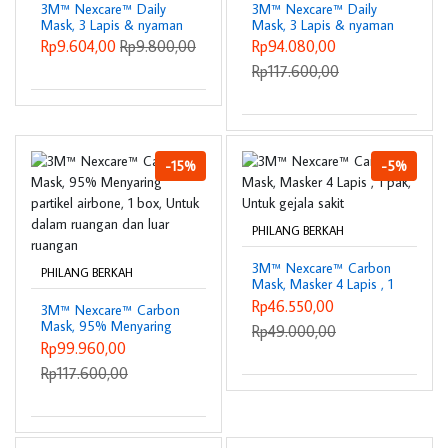
3M™ Nexcare™ Daily
3M™ Nexcare™ Daily
Mask, 3 Lapis & nyaman
Mask, 3 Lapis & nyaman
dipakai, Untuk
dipakai, 1 Box, Untuk
Rp9.604,00
Rp9.800,00
Rp94.080,00
pemakaian sehari-hari
pemakaian sehari-hari
Rp117.600,00
-15%
-5%
PHILANG BERKAH
3M™ Nexcare™ Carbon
PHILANG BERKAH
Mask, Masker 4 Lapis , 1
pak, Untuk gejala sakit
Rp46.550,00
3M™ Nexcare™ Carbon
Mask, 95% Menyaring
Rp49.000,00
partikel airbone, 1 box,
Rp99.960,00
Untuk dalam ruangan
Rp117.600,00
dan luar ruangan