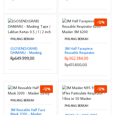
0.5 / 1 / 2 inch
0.5 / 1 / 2 inch
-12%
PHILANG BERKAH
PHILANG BERKAH
(GOSEND/GRAB)
3M Half Facepiece
DAIMARU - Masking
Reusable Respirator
Tape / Lakban Kertas
6200 - Masker 3M 6200
Rp649.999,00
Rp362.384,00
0.5 / 1 / 2 inch
Rp411.800,00
-12%
-12%
PHILANG BERKAH
PHILANG BERKAH
3M Reusable Half Face
Mask 3200 - Masker