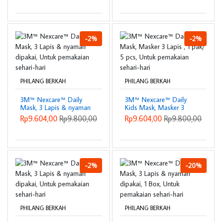
-2%
-2%
PHILANG BERKAH
PHILANG BERKAH
3M™ Nexcare™ Daily
3M™ Nexcare™ Daily
Mask, 3 Lapis & nyaman
Kids Mask, Masker 3
dipakai, Untuk
Lapis , 1 pak/ 5 pcs,
Rp9.604,00
Rp9.800,00
Rp9.604,00
Rp9.800,00
pemakaian sehari-hari
Untuk pemakaian sehari-
hari
-2%
-20%
PHILANG BERKAH
PHILANG BERKAH