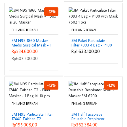
-12%
PHILANG BERKAH
PHILANG BERKAH
3M N95 1860 Masker
3M Paket Particulate
Medis Surgical Mask - 1
Filter 7093 4 Bag - P100
Box isi 20 Masker
with Mask 7502 1 pcs
Rp534.600,00
Rp1.633.100,00
Rp607.500,00
-12%
-12%
PHILANG BERKAH
PHILANG BERKAH
3M N95 Particulate Filter
3M Half Facepiece
1744C Taishan T2 -
Reusable Respirator
Filter Masker - 1 Bag isi
6200 - Masker 3M 6200
Rp195.008,00
Rp362.384,00