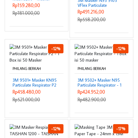
3M Masker N95 9105
Safety
Rp159.280,00
VFlex Particulate
Respirator - 1 Box isi 50
Rp491.216,00
Rp181.000,00
Masker
Rp558.200,00
-12%
-12%
PHILANG BERKAH
PHILANG BERKAH
3M 9501+ Masker KN95
3M 9502+ Masker N95
Particulate Respirator P2
Particulate Respirator - 1
- 1 Box isi 50 Masker
Box isi 50 masker
Rp458.480,00
Rp424.952,00
Rp521.000,00
Rp482.900,00
-12%
-17%