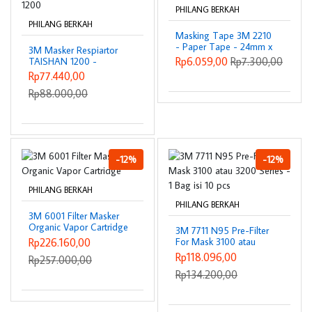
PHILANG BERKAH
PHILANG BERKAH
Masking Tape 3M 2210
- Paper Tape - 24mm x
3M Masker Respiartor
19M
Rp6.059,00
Rp7.300,00
TAISHAN 1200 -
TAISHAN 1200
Rp77.440,00
Rp88.000,00
-12%
-12%
PHILANG BERKAH
PHILANG BERKAH
3M 6001 Filter Masker
Organic Vapor Cartridge
3M 7711 N95 Pre-Filter
Rp226.160,00
For Mask 3100 atau
3200 Series - 1 Bag isi
Rp118.096,00
Rp257.000,00
10 pcs
Rp134.200,00