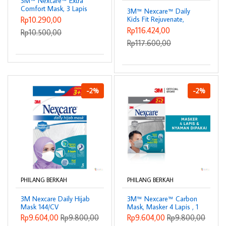
3M™ Nexcare™ Extra
Comfort Mask, 3 Lapis
3M™ Nexcare™ Daily
& nyaman dipakai, 2
Rp10.290,00
Kids Fit Rejuvenate,
pcs, Untuk pemakaian
Masker Anak, 3 Lapis &
Rp116.424,00
Rp10.500,00
sehari-hari
nyaman dipakai, 1 Box/
Rp117.600,00
60 pcs, Untuk dalam
ruangan dan luar
ruangan
-2%
-2%
PHILANG BERKAH
PHILANG BERKAH
3M Nexcare Daily Hijab
3M™ Nexcare™ Carbon
Mask 144/CV
Mask, Masker 4 Lapis , 1
pak, Untuk gejala sakit
Rp9.604,00
Rp9.800,00
Rp9.604,00
Rp9.800,00