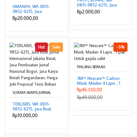
PROFESIONAL, WA
0831-9852-6215, Jasa
AMANAH, WA 0831-
Buka Jurnal Jakarta
Rp2.000,00
9852-6215, Jasa
Pusat, Jasa Review Jurnal
Translate Jurnal Ke
Rp20.000,00
Ciamis, Joki Artikel Ilmiah
Bahasa Inggris Jakarta
Purwakarta, Joki Tesis S2
Selatan, Harga Jasa
Berapa Bogor
Review Jurnal Cianjur,
Joki Artikel Jurnal
Subang, Tarif Joki Tesis
Cimahi
Hot
Sale
-5%
PHILANG BERKAH
3M™ Nexcare™ Carbon
Mask, Masker 4 Lapis , 1
pak, Untuk gejala sakit
Rp46.550,00
SORAYA SKRIPSI JURNAL
Rp49.000,00
TERLARIS, WA 0831-
9852-6215, Jasa Buat
Jurnal Internasional
Rp10.000,00
Jakarta Barat, Jasa
Pembuatan Jurnal
Nasional Bogor, Jasa
Karya Ilmiah