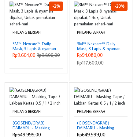
-2%
-20%
PHILANG BERKAH
PHILANG BERKAH
3M™ Nexcare™ Daily
3M™ Nexcare™ Daily
Mask, 3 Lapis & nyaman
Mask, 3 Lapis & nyaman
dipakai, Untuk
dipakai, 1 Box, Untuk
Rp9.604,00
Rp9.800,00
Rp94.080,00
pemakaian sehari-hari
pemakaian sehari-hari
Rp117.600,00
PHILANG BERKAH
PHILANG BERKAH
(GOSEND/GRAB)
(GOSEND/GRAB)
DAIMARU - Masking
DAIMARU - Masking
Tape / Lakban Kertas
Tape / Lakban Kertas
Rp649.999,00
Rp649.999,00