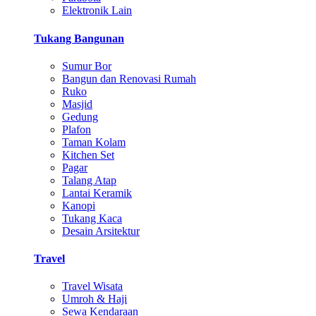
Elektronik Lain
Tukang Bangunan
Sumur Bor
Bangun dan Renovasi Rumah
Ruko
Masjid
Gedung
Plafon
Taman Kolam
Kitchen Set
Pagar
Talang Atap
Lantai Keramik
Kanopi
Tukang Kaca
Desain Arsitektur
Travel
Travel Wisata
Umroh & Haji
Sewa Kendaraan