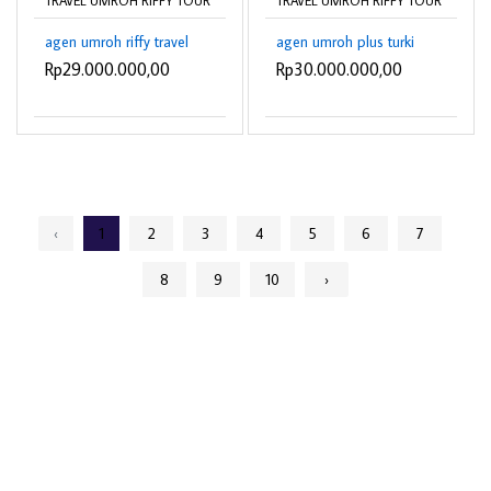
TRAVEL UMROH RIFFY TOUR
TRAVEL UMROH RIFFY TOUR
agen umroh riffy travel
agen umroh plus turki
Rp29.000.000,00
Rp30.000.000,00
‹
1
2
3
4
5
6
7
8
9
10
›