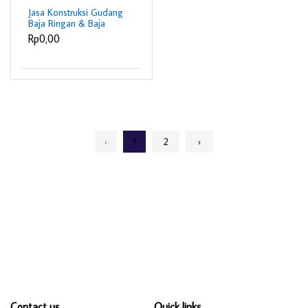
Jasa Konstruksi Gudang
Baja Ringan & Baja
Berat
Rp0,00
‹
1
2
›
Contact us
Quick links